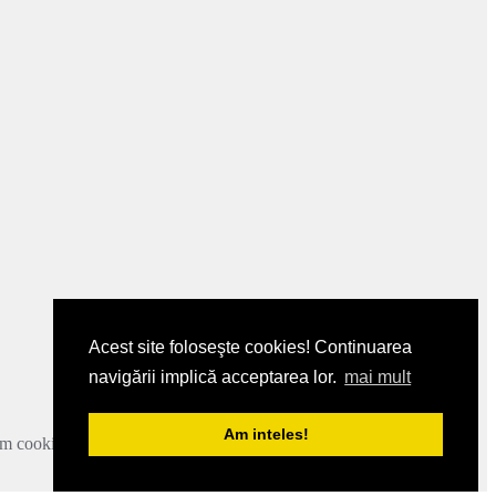
Acest site foloseşte cookies! Continuarea
navigării implică acceptarea lor.
mai mult
Am inteles!
zam cookie-urile.
Mai multe detalii
.