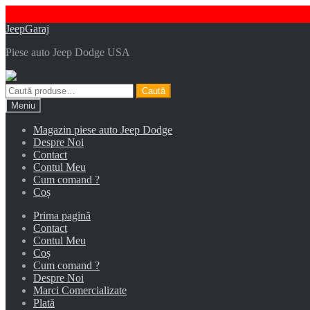
Sari
Sari
JeepGaraj
la
la
Piese auto Jeep Dodge USA
navigare
conținut
Caută
Caută
după:
Meniu
Magazin piese auto Jeep Dodge
Despre Noi
Contact
Contul Meu
Cum comand ?
Coș
Prima pagină
Contact
Contul Meu
Coș
Cum comand ?
Despre Noi
Marci Comercializate
Plată