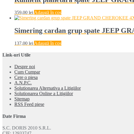
359,00
lei
Adaugă în coș
Simering cardan grup spate JEEP 
137,00
lei
Adaugă în coș
Link-uri Utile
Despre noi
Cum Cumpar
Cere o piesa
A.N.P.C.
Solutionarea Alternativa a Litigiilor
Solutionarea Online a Litigiilor
Sitemap
RSS Feed piese
Date Firma
S.C. DORIS 2010 S.R.L.
CIF: 12933747