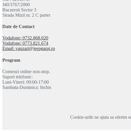
J40/3767/2000
Bucuresti Sector 3
Strada Mizil nr. 2 C parter
Date de Contact
Vodafone: 0732.868.020
Vodafone: 0773.821.674
Email: vanzari@jeepgaraj.ro
Program
Comenzi online non-stop.
Suport telefonic:
Luni-Vineri: 09:00-17:00
Sambata-Duminica: Inchis
Cookie-urile ne ajuta sa oferim se