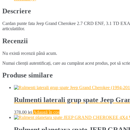
CHEROKEE
2.7
Descriere
CRD
3.1
Cardan punte fata Jeep Grand Cherokee 2.7 CRD ENF, 3.1 TD EXA (19
TD
articulatiilor.
(1999-
2004)
Recenzii
Nu există recenzii până acum.
Numai clienții autentificați, care au cumpărat acest produs, pot să scri
Produse similare
Rulmenti laterali grup spate Jeep Gr
378,00
lei
Adaugă în coș
Rulment planetara spate JEEP GRA