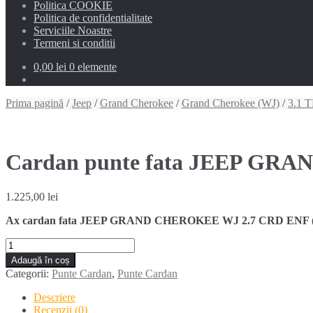
Politica COOKIE
Politica de confidentialitate
Serviciile Noastre
Termeni si conditii
0,00 lei
0 elemente
Prima pagină
/
Jeep
/
Grand Cherokee
/
Grand Cherokee (WJ)
/
3.1 
Cardan punte fata JEEP GRA
1.225,00
lei
Ax cardan fata JEEP GRAND CHEROKEE WJ 2.7 CRD ENF (2001-2
Cantitate
Cardan
Adaugă în coș
punte
Categorii:
Punte Cardan
,
Punte Cardan
fata
JEEP
Descriere
GRAND
Recenzii (0)