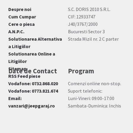
Despre noi
S.C. DORIS 2010 S.R.L.
Cum Cumpar
CIF: 12933747
Cere o piesa
J40/3767/2000
A.N.P.C.
Bucuresti Sector 3
Solutionarea Alternativa
Strada Mizil nr. 2 C parter
a Litigiilor
Solutionarea Online a
Litigiilor
Sitemap
Date de Contact
Program
RSS Feed piese
Vodafone: 0732.868.020
Comenzi online non-stop.
Vodafone: 0773.821.674
Suport telefonic:
Email:
Luni-Vineri: 09:00-17:00
vanzari@jeepgaraj.ro
Sambata-Duminica: Inchis