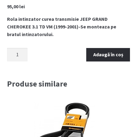
95,00
lei
Rola intinzator curea transmisie JEEP GRAND
CHEROKEE 3.1 TD VM (1999-2001)-Se monteaza pe
bratul intinzatorului.
Cantitate
Adaugă în coș
Rola
intinzator
curea
JEEP
Produse similare
GRAND
CHEROKEE
3.1TD
(1999-
2001)