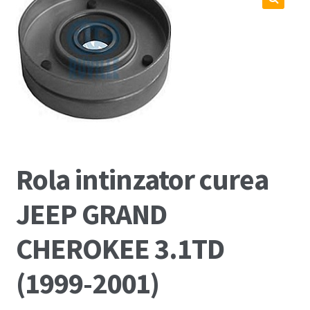
Coș
🔍
Cum comand ?
Despre Noi
Marci Comercializate
Plată
Rola intinzator curea
Politica COOKIE
JEEP GRAND
Politica de confidentialitate
CHEROKEE 3.1TD
Serviciile Noastre
(1999-2001)
Termeni si conditii