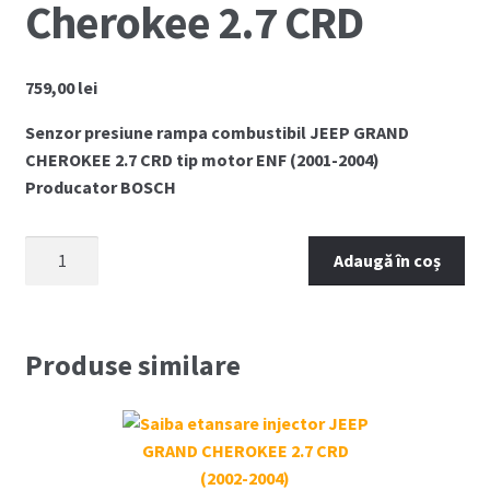
Cherokee 2.7 CRD
759,00
lei
Senzor presiune rampa combustibil JEEP GRAND
CHEROKEE 2.7 CRD tip motor ENF (2001-2004)
Producator BOSCH
Cantitate
Adaugă în coș
Senzor
presiune
rampa
Jeep
Produse similare
Grand
Cherokee
2.7
CRD