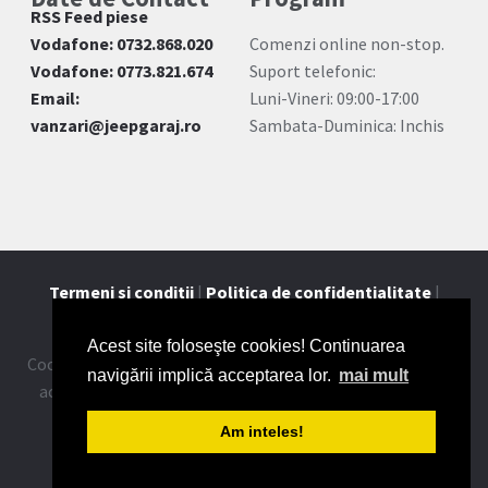
RSS Feed piese
Vodafone: 0732.868.020
Comenzi online non-stop.
Vodafone: 0773.821.674
Suport telefonic:
Email:
Luni-Vineri: 09:00-17:00
vanzari@jeepgaraj.ro
Sambata-Duminica: Inchis
Termeni si conditii
|
Politica de confidentialitate
|
Contact
Acest site foloseşte cookies! Continuarea
Cookie-urile ne ajuta sa oferim serviciile noastre. Utilizand
navigării implică acceptarea lor.
mai mult
aceste servicii, acceptati modul in care utilizam cookie-
urile.
Mai multe detalii
.
Am inteles!
2026 © JeepGaraj.ro - Toate drepturile rezervate.