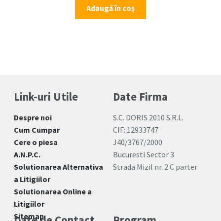
Adaugă în coș
Link-uri Utile
Date Firma
Despre noi
S.C. DORIS 2010 S.R.L.
Cum Cumpar
CIF: 12933747
Cere o piesa
J40/3767/2000
A.N.P.C.
Bucuresti Sector 3
Solutionarea Alternativa
Strada Mizil nr. 2 C parter
a Litigiilor
Solutionarea Online a
Litigiilor
Sitemap
Date de Contact
Program