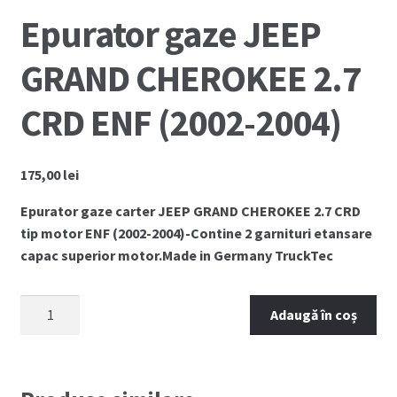
Epurator gaze JEEP
GRAND CHEROKEE 2.7
CRD ENF (2002-2004)
175,00
lei
Epurator gaze carter JEEP GRAND CHEROKEE 2.7 CRD
tip motor ENF (2002-2004)-Contine 2 garnituri etansare
capac superior motor.Made in Germany TruckTec
Cantitate
Adaugă în coș
Epurator
gaze
JEEP
GRAND