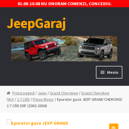
01.08-10.08 NU ONORAM COMENZI, CONCEDIU.
JeepGaraj
Sari
Sari
la
la
navigare
conținut
Meniu
Prima pagină
Prima pagină
/
Jeep
/
Grand Cherokee
/
Grand Cherokee
(WJ)
/
2.7 CRD
/
Piese Motor
/ Epurator gaze JEEP GRAND CHEROKEE
Contact
2.7 CRD ENF (2002-2004)
Contul Meu