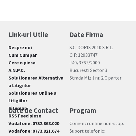
Link-uri Utile
Date Firma
Despre noi
S.C. DORIS 2010 S.R.L.
Cum Cumpar
CIF: 12933747
Cere o piesa
J40/3767/2000
A.N.P.C.
Bucuresti Sector 3
Solutionarea Alternativa
Strada Mizil nr. 2 C parter
a Litigiilor
Solutionarea Online a
Litigiilor
Sitemap
Date de Contact
Program
RSS Feed piese
Vodafone: 0732.868.020
Comenzi online non-stop.
Vodafone: 0773.821.674
Suport telefonic: