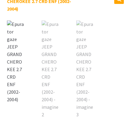
Coș
Cum comand ?
Despre Noi
Marci Comercializate
Plată
Politica COOKIE
Politica de confidentialitate
Serviciile Noastre
Termeni si conditii