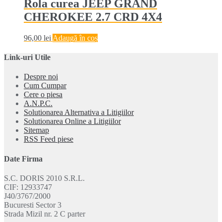
Rola curea JEEP GRAND
CHEROKEE 2.7 CRD 4X4
96,00
lei
Adaugă în coș
Link-uri Utile
Despre noi
Cum Cumpar
Cere o piesa
A.N.P.C.
Solutionarea Alternativa a Litigiilor
Solutionarea Online a Litigiilor
Sitemap
RSS Feed piese
Date Firma
S.C. DORIS 2010 S.R.L.
CIF: 12933747
J40/3767/2000
Bucuresti Sector 3
Strada Mizil nr. 2 C parter