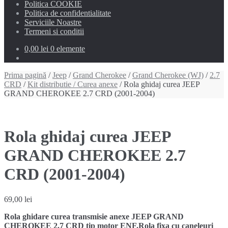
Politica COOKIE
Politica de confidentialitate
Serviciile Noastre
Termeni si conditii
0,00 lei
0 elemente
Prima pagină
/
Jeep
/
Grand Cherokee
/
Grand Cherokee (WJ)
/
2.7
CRD
/
Kit distributie / Curea anexe
/ Rola ghidaj curea JEEP
GRAND CHEROKEE 2.7 CRD (2001-2004)
Rola ghidaj curea JEEP
GRAND CHEROKEE 2.7
CRD (2001-2004)
69,00
lei
Rola ghidare curea transmisie anexe JEEP GRAND
CHEROKEE 2.7 CRD tip motor ENF.Rola fixa cu caneleuri