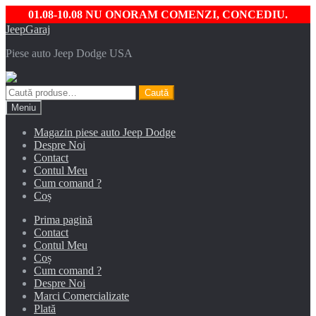
01.08-10.08 NU ONORAM COMENZI, CONCEDIU.
Sari
Sari
JeepGaraj
la
la
Piese auto Jeep Dodge USA
navigare
conținut
Caută
Caută
după:
Meniu
Magazin piese auto Jeep Dodge
Despre Noi
Contact
Contul Meu
Cum comand ?
Coș
Prima pagină
Contact
Contul Meu
Coș
Cum comand ?
Despre Noi
Marci Comercializate
Plată