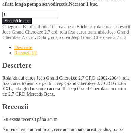
aflata langa pompa servodirectie.Necesar 1 buc.
Cantitate
Rola
Adaugă în coș
ghidaj
Categorie:
Kit distributie / Curea anexe
Etichete:
rola curea accesorii
curea
Jeep Grand Cherokee 2.7 crd
,
rola fixa curea transmisie Jeep Grand
JEEP
Cherokee 2.7 crd
,
Rola ghidaj curea Jeep Grand Cherokee 2.7 crd
GRAND
CHEROKEE
Descriere
2.7
Recenzii (0)
CRD
(2001-
Descriere
2004)
Rola ghidaj curea Jeep Grand Cherokee 2.7 CRD (2002-2004), rola
fixa curea transmisie pentru Jeep Grand Cherokee 2.7 CRD motor
EXL, rola ghidare curea accesorii Jeep Grand Cherokee cu motor
tip 2.7 CRD Merceds Benz.
Recenzii
Nu există recenzii până acum.
Numai clienții autentificați, care au cumpărat acest produs, pot să