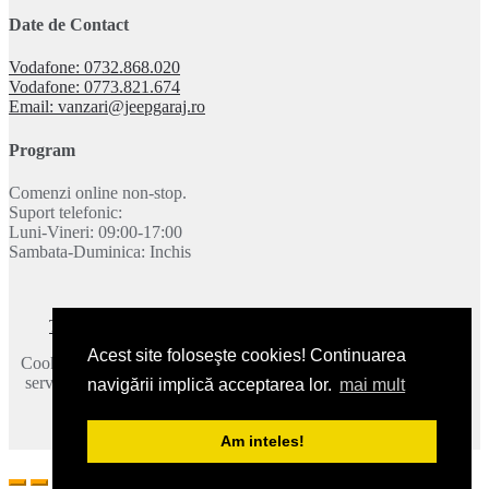
Date de Contact
Vodafone: 0732.868.020
Vodafone: 0773.821.674
Email: vanzari@jeepgaraj.ro
Program
Comenzi online non-stop.
Suport telefonic:
Luni-Vineri: 09:00-17:00
Sambata-Duminica: Inchis
Termeni si conditii
|
Politica de confidentialitate
|
Contact
Acest site foloseşte cookies! Continuarea
Cookie-urile ne ajuta sa oferim serviciile noastre. Utilizand aceste
servicii, acceptati modul in care utilizam cookie-urile.
Mai multe
navigării implică acceptarea lor.
mai mult
detalii
.
2026 © JeepGaraj.ro - Toate drepturile rezervate.
Am inteles!