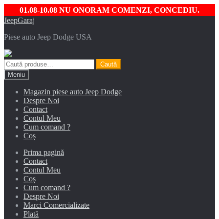
01.08-10.08 NU ONORAM COMENZI, CONCEDIU.
Sari
Sari
JeepGaraj
la
la
Piese auto Jeep Dodge USA
navigare
conținut
Caută
Caută
după:
Meniu
Magazin piese auto Jeep Dodge
Despre Noi
Contact
Contul Meu
Cum comand ?
Coș
Prima pagină
Contact
Contul Meu
Coș
Cum comand ?
Despre Noi
Marci Comercializate
Plată