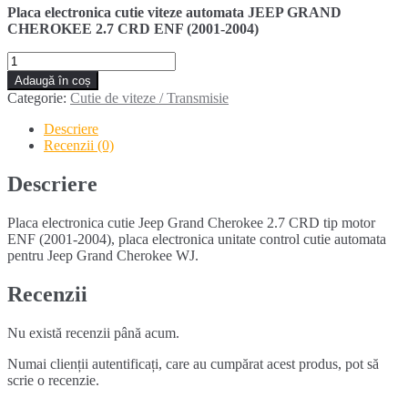
Placa electronica cutie viteze automata JEEP GRAND
CHEROKEE 2.7 CRD ENF (2001-2004)
Cantitate
Placa
Adaugă în coș
electronica
Categorie:
Cutie de viteze / Transmisie
cutie
JEEP
Descriere
GRAND
Recenzii (0)
CHEROKEE
2.7
Descriere
CRD
(2001-
Placa electronica cutie Jeep Grand Cherokee 2.7 CRD tip motor
2004)
ENF (2001-2004), placa electronica unitate control cutie automata
pentru Jeep Grand Cherokee WJ.
Recenzii
Nu există recenzii până acum.
Numai clienții autentificați, care au cumpărat acest produs, pot să
scrie o recenzie.