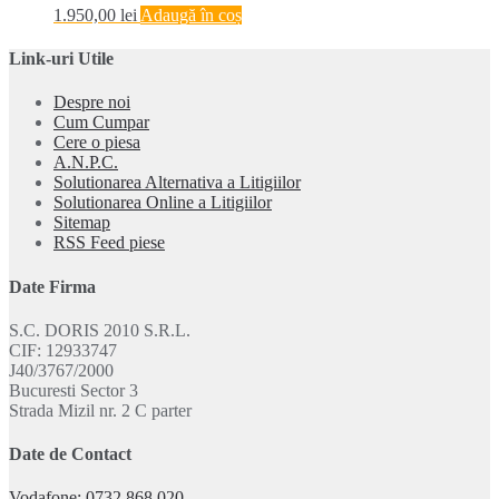
1.950,00
lei
Adaugă în coș
Link-uri Utile
Despre noi
Cum Cumpar
Cere o piesa
A.N.P.C.
Solutionarea Alternativa a Litigiilor
Solutionarea Online a Litigiilor
Sitemap
RSS Feed piese
Date Firma
S.C. DORIS 2010 S.R.L.
CIF: 12933747
J40/3767/2000
Bucuresti Sector 3
Strada Mizil nr. 2 C parter
Date de Contact
Vodafone: 0732.868.020