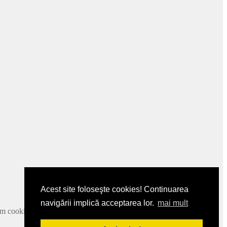
Acest site foloseşte cookies! Continuarea
navigării implică acceptarea lor.
mai mult
zam cookie-urile.
Mai multe detalii
.