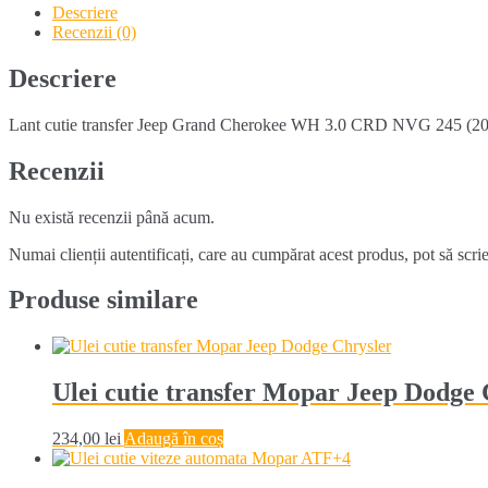
Jeep
Descriere
Grand
Recenzii (0)
Cherokee
WH
Descriere
3.0
CRD
Lant cutie transfer Jeep Grand Cherokee WH 3.0 CRD NVG 245 (2005-
NV245
(2005-
2010)
Recenzii
Nu există recenzii până acum.
Numai clienții autentificați, care au cumpărat acest produs, pot să scri
Produse similare
Ulei cutie transfer Mopar Jeep Dodge 
234,00
lei
Adaugă în coș