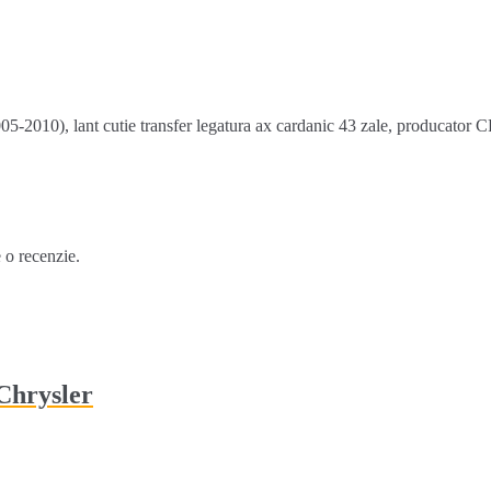
2010), lant cutie transfer legatura ax cardanic 43 zale, producato
e o recenzie.
Chrysler