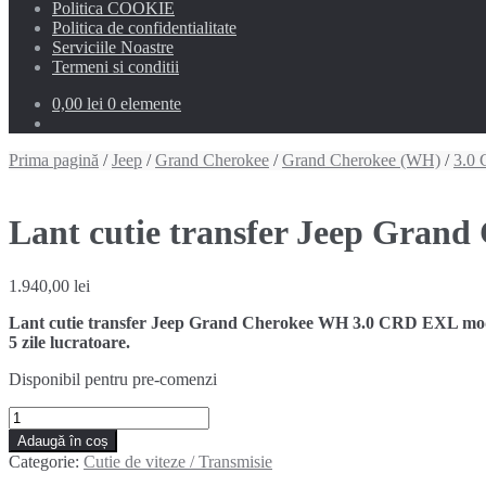
Politica COOKIE
Politica de confidentialitate
Serviciile Noastre
Termeni si conditii
0,00 lei
0 elemente
Prima pagină
/
Jeep
/
Grand Cherokee
/
Grand Cherokee (WH)
/
3.0
Lant cutie transfer Jeep Gran
1.940,00
lei
Lant cutie transfer Jeep Grand Cherokee WH 3.0 CRD EXL model
5 zile lucratoare.
Disponibil pentru pre-comenzi
Cantitate
Lant
Adaugă în coș
cutie
Categorie:
Cutie de viteze / Transmisie
transfer