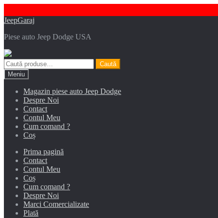
Sari
Sari
JeepGaraj
la
la
Piese auto Jeep Dodge USA
navigare
conținut
Caută
Caută
după:
Meniu
Magazin piese auto Jeep Dodge
Despre Noi
Contact
Contul Meu
Cum comand ?
Coș
Prima pagină
Contact
Contul Meu
Coș
Cum comand ?
Despre Noi
Marci Comercializate
Plată