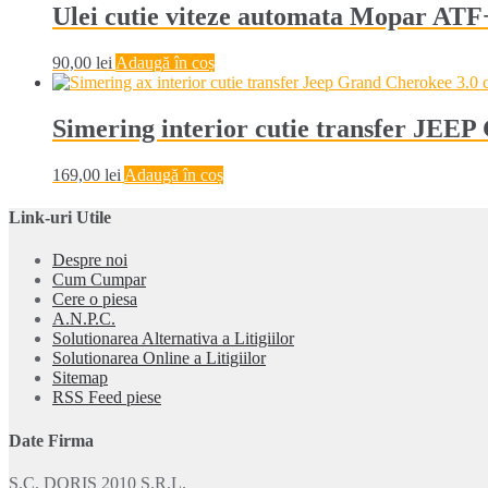
Ulei cutie viteze automata Mopar ATF
90,00
lei
Adaugă în coș
Simering interior cutie transfer 
169,00
lei
Adaugă în coș
Link-uri Utile
Despre noi
Cum Cumpar
Cere o piesa
A.N.P.C.
Solutionarea Alternativa a Litigiilor
Solutionarea Online a Litigiilor
Sitemap
RSS Feed piese
Date Firma
S.C. DORIS 2010 S.R.L.