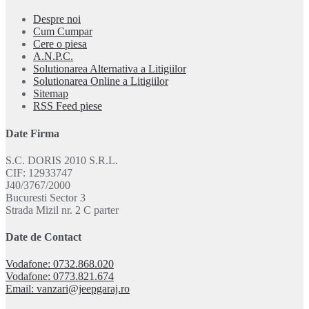
Despre noi
Cum Cumpar
Cere o piesa
A.N.P.C.
Solutionarea Alternativa a Litigiilor
Solutionarea Online a Litigiilor
Sitemap
RSS Feed piese
Date Firma
S.C. DORIS 2010 S.R.L.
CIF: 12933747
J40/3767/2000
Bucuresti Sector 3
Strada Mizil nr. 2 C parter
Date de Contact
Vodafone: 0732.868.020
Vodafone: 0773.821.674
Email: vanzari@jeepgaraj.ro