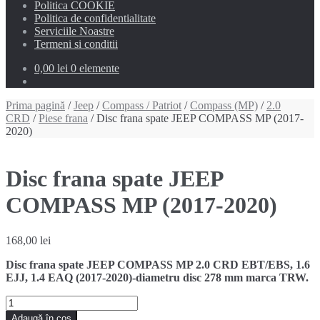
Politica COOKIE
Politica de confidentialitate
Serviciile Noastre
Termeni si conditii
0,00 lei
0 elemente
Prima pagină
/
Jeep
/
Compass / Patriot
/
Compass (MP)
/
2.0
CRD
/
Piese frana
/ Disc frana spate JEEP COMPASS MP (2017-
2020)
Disc frana spate JEEP
COMPASS MP (2017-2020)
168,00
lei
Disc frana spate JEEP COMPASS MP 2.0 CRD EBT/EBS, 1.6
EJJ, 1.4 EAQ (2017-2020)-diametru disc 278 mm marca TRW.
Cantitate
Disc
Adaugă în coș