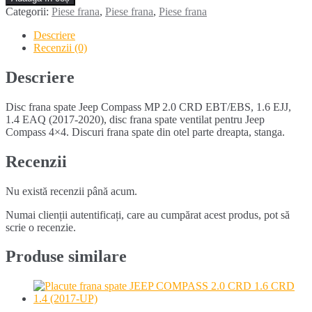
frana
Categorii:
Piese frana
,
Piese frana
,
Piese frana
spate
JEEP
Descriere
COMPASS
Recenzii (0)
MP
(2017-
Descriere
2020)
Disc frana spate Jeep Compass MP 2.0 CRD EBT/EBS, 1.6 EJJ,
1.4 EAQ (2017-2020), disc frana spate ventilat pentru Jeep
Compass 4×4. Discuri frana spate din otel parte dreapta, stanga.
Recenzii
Nu există recenzii până acum.
Numai clienții autentificați, care au cumpărat acest produs, pot să
scrie o recenzie.
Produse similare