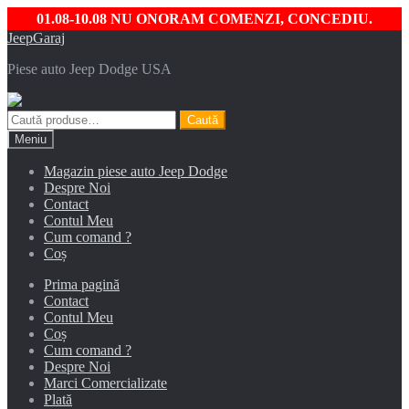
01.08-10.08 NU ONORAM COMENZI, CONCEDIU.
Sari
Sari
JeepGaraj
la
la
Piese auto Jeep Dodge USA
navigare
conținut
Caută
Caută
după:
Meniu
Magazin piese auto Jeep Dodge
Despre Noi
Contact
Contul Meu
Cum comand ?
Coș
Prima pagină
Contact
Contul Meu
Coș
Cum comand ?
Despre Noi
Marci Comercializate
Plată