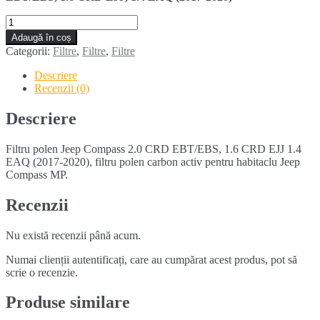
Cantitate
Filtru
Adaugă în coș
polen
Categorii:
Filtre
,
Filtre
,
Filtre
JEEP
COMPASS
Descriere
2.0
Recenzii (0)
CRD
EBT/EBS
Descriere
1.6
CRD
Filtru polen Jeep Compass 2.0 CRD EBT/EBS, 1.6 CRD EJJ 1.4
EJJ
EAQ (2017-2020), filtru polen carbon activ pentru habitaclu Jeep
1.4
Compass MP.
EAQ
Recenzii
Nu există recenzii până acum.
Numai clienții autentificați, care au cumpărat acest produs, pot să
scrie o recenzie.
Produse similare