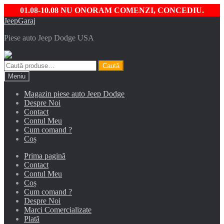
01.08-10.08 NU ONORAM COMENZI, CONCEDIU.
Sari
Sari
JeepGaraj
la
la
Piese auto Jeep Dodge USA
navigare
conținut
Caută
Caută
după:
Meniu
Magazin piese auto Jeep Dodge
Despre Noi
Contact
Contul Meu
Cum comand ?
Coș
Prima pagină
Contact
Contul Meu
Coș
Cum comand ?
Despre Noi
Marci Comercializate
Plată