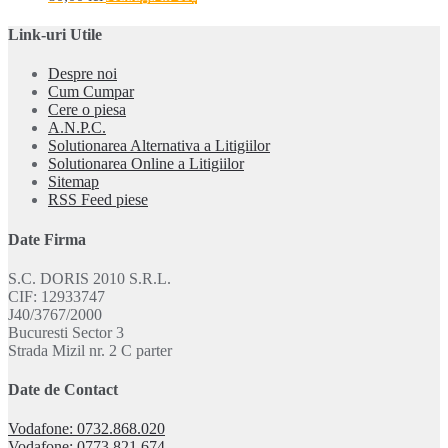
Link-uri Utile
Despre noi
Cum Cumpar
Cere o piesa
A.N.P.C.
Solutionarea Alternativa a Litigiilor
Solutionarea Online a Litigiilor
Sitemap
RSS Feed piese
Date Firma
S.C. DORIS 2010 S.R.L.
CIF: 12933747
J40/3767/2000
Bucuresti Sector 3
Strada Mizil nr. 2 C parter
Date de Contact
Vodafone: 0732.868.020
Vodafone: 0773.821.674