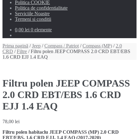
Politica COOKIE
Politica de confidentialitate
Serviciile Noastre
Termeni si conditii
0,00 lei
0 elemente
Prima pagină
/
Jeep
/
Compass / Patriot
/
Compass (MP)
/
2.0
CRD
/
Filtre
/ Filtru polen JEEP COMPASS 2.0 CRD EBT/EBS
1.6 CRD EJJ 1.4 EAQ
Filtru polen JEEP COMPASS
2.0 CRD EBT/EBS 1.6 CRD
EJJ 1.4 EAQ
78,00
lei
Filtru polen habitaclu JEEP COMPASS (MP) 2.0 CRD
EBT/EBS, 1.6 CRD EJJ, 1.4 EAQ (2017-2020)