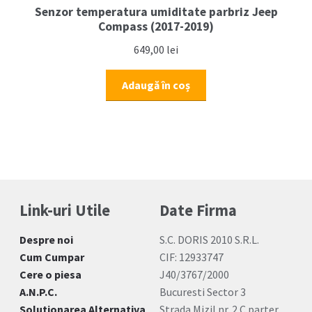
Senzor temperatura umiditate parbriz Jeep
Compass (2017-2019)
649,00
lei
Adaugă în coș
Link-uri Utile
Date Firma
Despre noi
S.C. DORIS 2010 S.R.L.
Cum Cumpar
CIF: 12933747
Cere o piesa
J40/3767/2000
A.N.P.C.
Bucuresti Sector 3
Solutionarea Alternativa
Strada Mizil nr. 2 C parter