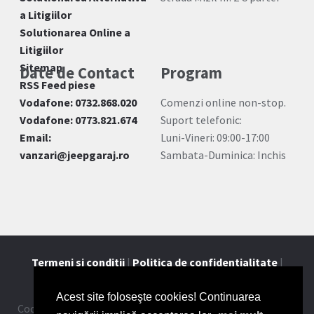
a Litigiilor
Solutionarea Online a
Litigiilor
Sitemap
Date de Contact
Program
RSS Feed piese
Vodafone: 0732.868.020
Comenzi online non-stop.
Vodafone: 0773.821.674
Suport telefonic:
Email:
Luni-Vineri: 09:00-17:00
vanzari@jeepgaraj.ro
Sambata-Duminica: Inchis
Termeni si conditii
|
Politica de confidentialitate
|
Contact
Acest site foloseşte cookies! Continuarea
Cookie-urile ne ajuta sa oferim serviciile noastre. Utilizand