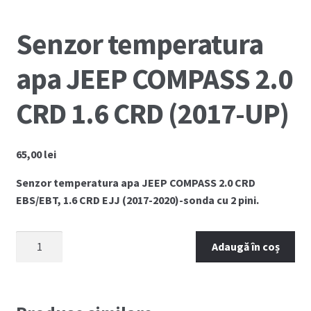
Senzor temperatura
apa JEEP COMPASS 2.0
CRD 1.6 CRD (2017-UP)
65,00
lei
Senzor temperatura apa JEEP COMPASS 2.0 CRD
EBS/EBT, 1.6 CRD EJJ (2017-2020)-sonda cu 2 pini.
Cantitate
Adaugă în coș
Senzor
temperatura
apa
JEEP