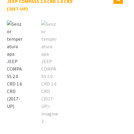
Coș
Cum comand ?
Despre Noi
Marci Comercializate
Plată
Politica COOKIE
Politica de confidentialitate
Serviciile Noastre
Termeni si conditii