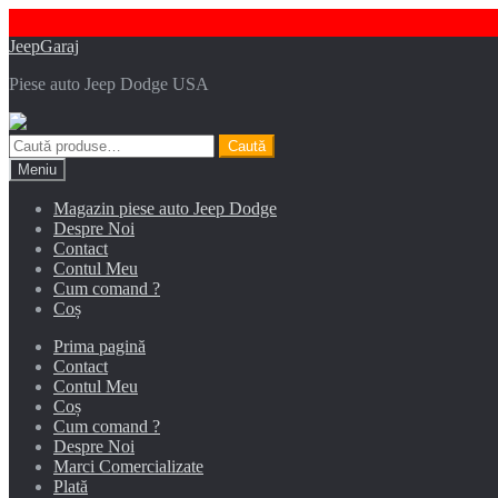
Sari
Sari
JeepGaraj
la
la
Piese auto Jeep Dodge USA
navigare
conținut
Caută
Caută
după:
Meniu
Magazin piese auto Jeep Dodge
Despre Noi
Contact
Contul Meu
Cum comand ?
Coș
Prima pagină
Contact
Contul Meu
Coș
Cum comand ?
Despre Noi
Marci Comercializate
Plată