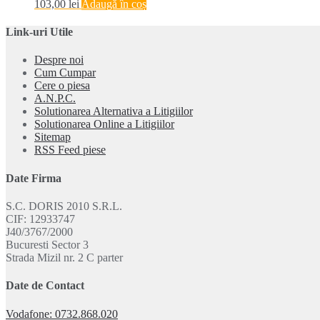
103,00
lei
Adaugă în coș
Link-uri Utile
Despre noi
Cum Cumpar
Cere o piesa
A.N.P.C.
Solutionarea Alternativa a Litigiilor
Solutionarea Online a Litigiilor
Sitemap
RSS Feed piese
Date Firma
S.C. DORIS 2010 S.R.L.
CIF: 12933747
J40/3767/2000
Bucuresti Sector 3
Strada Mizil nr. 2 C parter
Date de Contact
Vodafone: 0732.868.020