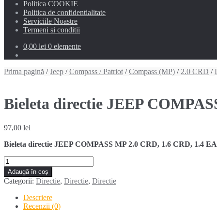
Politica COOKIE
Politica de confidentialitate
Serviciile Noastre
Termeni si conditii
0,00 lei
0 elemente
Prima pagină
/
Jeep
/
Compass / Patriot
/
Compass (MP)
/
2.0 CRD
/
Bieleta directie JEEP COMPAS
97,00
lei
Bieleta directie JEEP COMPASS MP 2.0 CRD, 1.6 CRD, 1.4 EAQ,
Cantitate
Bieleta
Adaugă în coș
directie
Categorii:
Directie
,
Directie
,
Directie
JEEP
COMPASS
Descriere
MP
Recenzii (0)
(2017-