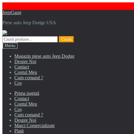
Sari
Sari
JeepGaraj
la
la
Piese auto Jeep Dodge USA
navigare
conținut
Caută
Caută
după:
Meniu
Magazin piese auto Jeep Dodge
Despre Noi
Contact
Contul Meu
Cum comand ?
Coș
Prima pagină
Contact
Contul Meu
Coș
Cum comand ?
Despre Noi
Marci Comercializate
Plată