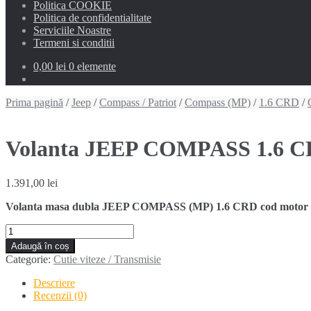
Politica COOKIE
Politica de confidentialitate
Serviciile Noastre
Termeni si conditii
0,00 lei
0 elemente
Prima pagină
/
Jeep
/
Compass / Patriot
/
Compass (MP)
/
1.6 CRD
/
Volanta JEEP COMPASS 1.6 C
1.391,00
lei
Volanta masa dubla JEEP COMPASS (MP) 1.6 CRD cod motor EJJ
Cantitate
Volanta
Adaugă în coș
JEEP
Categorie:
Cutie viteze / Transmisie
COMPASS
1.6
Descriere
CRD
Recenzii (0)
EJJ