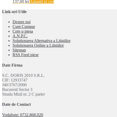
137,00
lei
Adaugă în coș
Link-uri Utile
Despre noi
Cum Cumpar
Cere o piesa
A.N.P.C.
Solutionarea Alternativa a Litigiilor
Solutionarea Online a Litigiilor
Sitemap
RSS Feed piese
Date Firma
S.C. DORIS 2010 S.R.L.
CIF: 12933747
J40/3767/2000
Bucuresti Sector 3
Strada Mizil nr. 2 C parter
Date de Contact
Vodafone: 0732.868.020