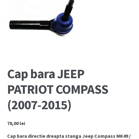
🔍
Coș
Cum comand ?
Despre Noi
Marci Comercializate
Cap bara JEEP
Plată
PATRIOT COMPASS
Politica COOKIE
(2007-2015)
Politica de confidentialitate
Serviciile Noastre
78,00
lei
Termeni si conditii
Cap bara directie dreapta stanga Jeep Compass MK49 /