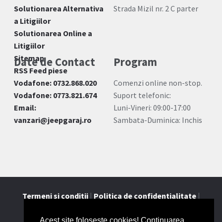
Solutionarea Alternativa
Strada Mizil nr. 2 C parter
a Litigiilor
Solutionarea Online a
Litigiilor
Sitemap
Date de Contact
Program
RSS Feed piese
Vodafone: 0732.868.020
Comenzi online non-stop.
Vodafone: 0773.821.674
Suport telefonic:
Email:
Luni-Vineri: 09:00-17:00
vanzari@jeepgaraj.ro
Sambata-Duminica: Inchis
Termeni si conditii
|
Politica de confidentialitate
|
Contact
Acest site foloseşte cookies! Continuarea