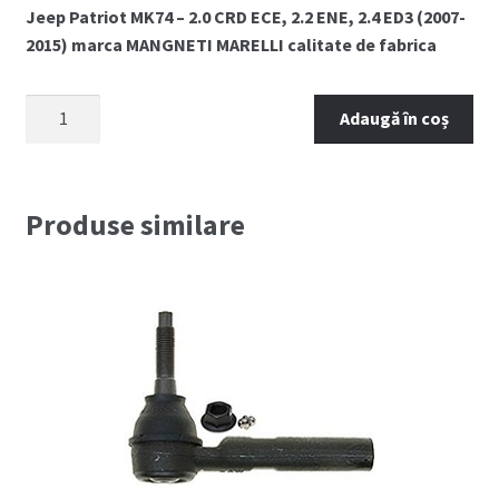
Jeep Patriot MK74 – 2.0 CRD ECE, 2.2 ENE, 2.4 ED3 (2007-
2015) marca MANGNETI MARELLI calitate de fabrica
Cantitate
Adaugă în coș
Cap
bara
JEEP
PATRIOT
Produse similare
COMPASS
(2007-
2015)