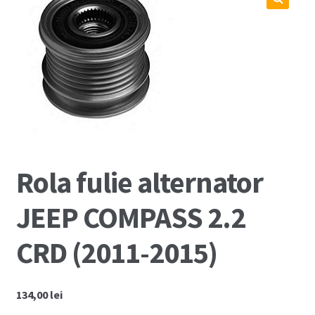
Coș
🔍
Cum comand ?
Despre Noi
Marci Comercializate
Plată
Rola fulie alternator
Politica COOKIE
JEEP COMPASS 2.2
Politica de confidentialitate
CRD (2011-2015)
Serviciile Noastre
134,00
lei
Termeni si conditii