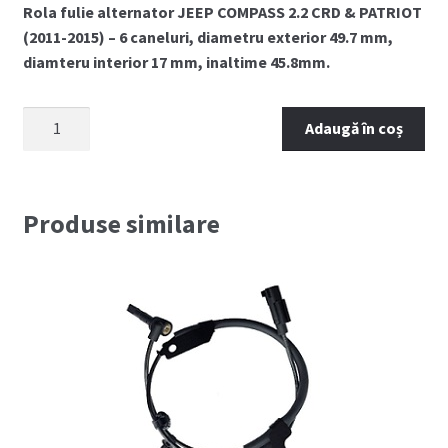
Rola fulie alternator JEEP COMPASS 2.2 CRD & PATRIOT
(2011-2015) – 6 caneluri, diametru exterior 49.7 mm,
diamteru interior 17 mm, inaltime 45.8mm.
Cantitate
Adaugă în coș
Rola
fulie
alternator
JEEP
Produse similare
COMPASS
2.2
CRD
(2011-
2015)