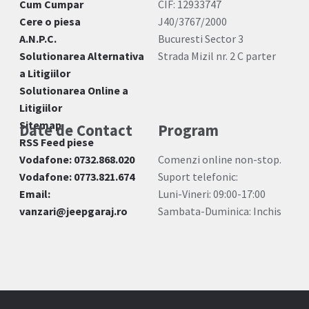
Cum Cumpar
CIF: 12933747
Cere o piesa
J40/3767/2000
A.N.P.C.
Bucuresti Sector 3
Solutionarea Alternativa
Strada Mizil nr. 2 C parter
a Litigiilor
Solutionarea Online a
Litigiilor
Sitemap
Date de Contact
Program
RSS Feed piese
Vodafone: 0732.868.020
Comenzi online non-stop.
Vodafone: 0773.821.674
Suport telefonic:
Email:
Luni-Vineri: 09:00-17:00
vanzari@jeepgaraj.ro
Sambata-Duminica: Inchis