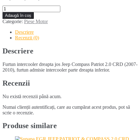
Cantitate
Furtun
Adaugă în coș
intercooler
Categorie:
Piese Motor
dreapta
jos
Descriere
Jeep
Recenzii (0)
Compass
Patriot
Descriere
2.0
CRD
Furtun intercooler dreapta jos Jeep Compass Patriot 2.0 CRD (2007-
2010), furtun admisie intercooler parte dreapta inferior.
Recenzii
Nu există recenzii până acum.
Numai clienții autentificați, care au cumpărat acest produs, pot să
scrie o recenzie.
Produse similare