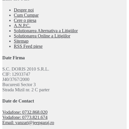
Despre noi
Cum Cumpar
Cere o piesa
A.N.P.C.
Solutionarea Alternativa a Litigiilor
Solutionarea Online a Litigiilor
Sitemap
RSS Feed piese
Date Firma
S.C. DORIS 2010 S.R.L.
CIF: 12933747
J40/3767/2000
Bucuresti Sector 3
Strada Mizil nr. 2 C parter
Date de Contact
Vodafone: 0732.868.020
Vodafone: 0773.821.674
Email: vanzari@jeepgaraj.ro