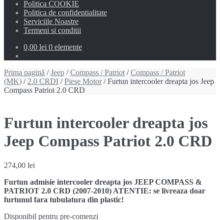
Politica COOKIE
Politica de confidentialitate
Serviciile Noastre
Termeni si conditii
0,00 lei
0 elemente
Prima pagină
/
Jeep
/
Compass / Patriot
/
Compass / Patriot
(MK)
/
2.0 CRDI
/
Piese Motor
/ Furtun intercooler dreapta jos Jeep
Compass Patriot 2.0 CRD
Furtun intercooler dreapta jos
Jeep Compass Patriot 2.0 CRD
274,00
lei
Furtun admisie intercooler dreapta jos JEEP COMPASS &
PATRIOT 2.0 CRD (2007-2010) ATENTIE: se livreaza doar
furtunul fara tubulatura din plastic!
Disponibil pentru pre-comenzi