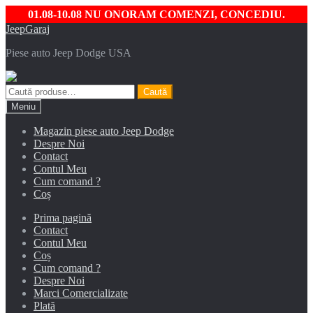
01.08-10.08 NU ONORAM COMENZI, CONCEDIU.
Sari
Sari
JeepGaraj
la
la
Piese auto Jeep Dodge USA
navigare
conținut
Caută
Caută
după:
Meniu
Magazin piese auto Jeep Dodge
Despre Noi
Contact
Contul Meu
Cum comand ?
Coș
Prima pagină
Contact
Contul Meu
Coș
Cum comand ?
Despre Noi
Marci Comercializate
Plată