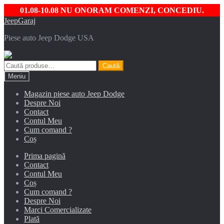
01.08-10.08 NU ONORAM COMENZI, CONCEDIU.
Sari
Sari
JeepGaraj
la
la
Piese auto Jeep Dodge USA
navigare
conținut
Caută
Caută
după:
Meniu
Magazin piese auto Jeep Dodge
Despre Noi
Contact
Contul Meu
Cum comand ?
Coș
Prima pagină
Contact
Contul Meu
Coș
Cum comand ?
Despre Noi
Marci Comercializate
Plată