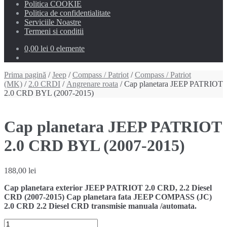
Politica COOKIE
Politica de confidentialitate
Serviciile Noastre
Termeni si conditii
0,00 lei
0 elemente
Prima pagină
/
Jeep
/
Compass / Patriot
/
Compass / Patriot
(MK)
/
2.0 CRDI
/
Angrenare roata
/ Cap planetara JEEP PATRIOT
2.0 CRD BYL (2007-2015)
Cap planetara JEEP PATRIOT
2.0 CRD BYL (2007-2015)
188,00
lei
Cap planetara exterior JEEP PATRIOT 2.0 CRD, 2.2 Diesel
CRD (2007-2015) Cap planetara fata JEEP COMPASS (JC)
2.0 CRD 2.2 Diesel CRD transmisie manuala /automata.
Cantitate