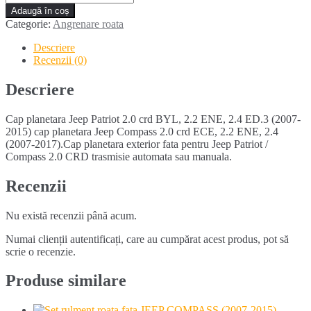
Cap
Adaugă în coș
planetara
Categorie:
Angrenare roata
JEEP
PATRIOT
Descriere
2.0
Recenzii (0)
CRD
BYL
Descriere
(2007-
2015)
Cap planetara Jeep Patriot 2.0 crd BYL, 2.2 ENE, 2.4 ED.3 (2007-
2015) cap planetara Jeep Compass 2.0 crd ECE, 2.2 ENE, 2.4
(2007-2017).Cap planetara exterior fata pentru Jeep Patriot /
Compass 2.0 CRD trasmisie automata sau manuala.
Recenzii
Nu există recenzii până acum.
Numai clienții autentificați, care au cumpărat acest produs, pot să
scrie o recenzie.
Produse similare