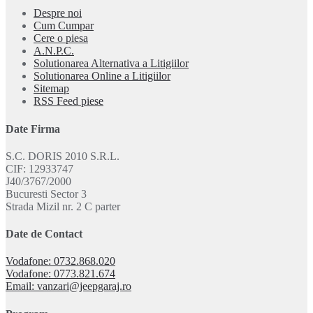
Despre noi
Cum Cumpar
Cere o piesa
A.N.P.C.
Solutionarea Alternativa a Litigiilor
Solutionarea Online a Litigiilor
Sitemap
RSS Feed piese
Date Firma
S.C. DORIS 2010 S.R.L.
CIF: 12933747
J40/3767/2000
Bucuresti Sector 3
Strada Mizil nr. 2 C parter
Date de Contact
Vodafone: 0732.868.020
Vodafone: 0773.821.674
Email: vanzari@jeepgaraj.ro