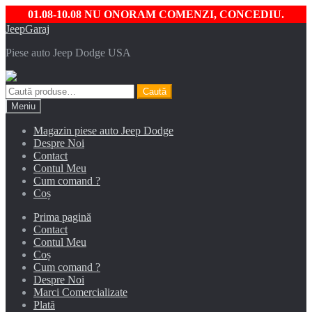
01.08-10.08 NU ONORAM COMENZI, CONCEDIU.
Sari
Sari
JeepGaraj
la
la
Piese auto Jeep Dodge USA
navigare
conținut
Caută
Caută
după:
Meniu
Magazin piese auto Jeep Dodge
Despre Noi
Contact
Contul Meu
Cum comand ?
Coș
Prima pagină
Contact
Contul Meu
Coș
Cum comand ?
Despre Noi
Marci Comercializate
Plată