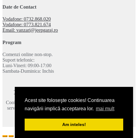
Date de Contact
Vodafone: 0732.868.020
Vodafone: 0773.821.674
Email: vanzari@jeepgaraj.ro
Program
Comenzi online non-stop.
Suport telefonic:
Luni-Vineri: 09:00-17:00
Sambata-Duminica: Inchis
Termeni si conditii
|
Politica de confidentialitate
|
Contact
Acest site foloseşte cookies! Continuarea
Cookie-urile ne ajuta sa oferim serviciile noastre. Utilizand aceste
servicii, acceptati modul in care utilizam cookie-urile.
Mai multe
navigării implică acceptarea lor.
mai mult
detalii
.
2026 © JeepGaraj.ro - Toate drepturile rezervate.
Am inteles!