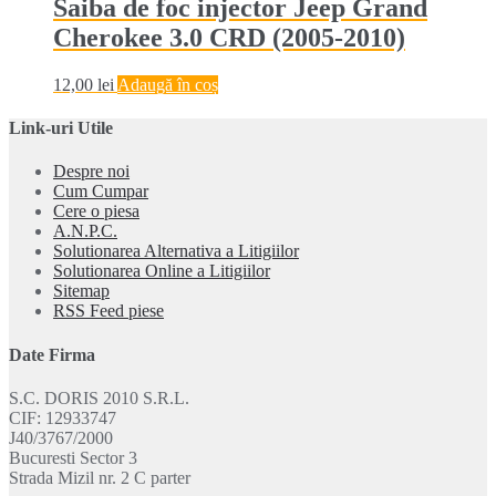
Saiba de foc injector Jeep Grand
Cherokee 3.0 CRD (2005-2010)
12,00
lei
Adaugă în coș
Link-uri Utile
Despre noi
Cum Cumpar
Cere o piesa
A.N.P.C.
Solutionarea Alternativa a Litigiilor
Solutionarea Online a Litigiilor
Sitemap
RSS Feed piese
Date Firma
S.C. DORIS 2010 S.R.L.
CIF: 12933747
J40/3767/2000
Bucuresti Sector 3
Strada Mizil nr. 2 C parter