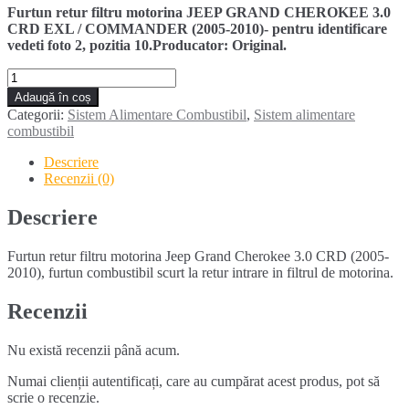
Furtun retur filtru motorina JEEP GRAND CHEROKEE 3.0
CRD EXL / COMMANDER (2005-2010)- pentru identificare
vedeti foto 2, pozitia 10.Producator: Original.
Cantitate
Furtun
Adaugă în coș
retur
Categorii:
Sistem Alimentare Combustibil
,
Sistem alimentare
filtru
combustibil
motorina
Jeep
Descriere
Grand
Recenzii (0)
Cherokee
3.0
Descriere
CRD
(2005-
Furtun retur filtru motorina Jeep Grand Cherokee 3.0 CRD (2005-
2010)
2010), furtun combustibil scurt la retur intrare in filtrul de motorina.
Recenzii
Nu există recenzii până acum.
Numai clienții autentificați, care au cumpărat acest produs, pot să
scrie o recenzie.