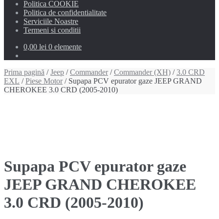
Politica COOKIE
Politica de confidentialitate
Serviciile Noastre
Termeni si conditii
0,00 lei
0 elemente
Prima pagină
/
Jeep
/
Commander
/
Commander (XH)
/
3.0 CRD
EXL
/
Piese Motor
/ Supapa PCV epurator gaze JEEP GRAND
CHEROKEE 3.0 CRD (2005-2010)
Supapa PCV epurator gaze
JEEP GRAND CHEROKEE
3.0 CRD (2005-2010)