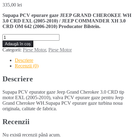
335,00
lei
Supapa PCV epurare gaze JEEP GRAND CHEROKEE WH
3.0 CRD EXL (2005-2010) / JEEP COMMANDER XH 3.0
CRD OM 642 (2006-2010) Producator Bilstein.
Cantitate
Supapa
Adaugă în coș
PCV
Categorii:
Piese Motor
,
Piese Motor
epurator
gaze
Descriere
JEEP
Recenzii (0)
GRAND
CHEROKEE
Descriere
3.0
CRD
Supapa PCV epurator gaze Jeep Grand Cherokee 3.0 CRD tip
(2005-
motor EXL (2005-2010), valva PCV epurare gaze pentru Jeep
2010)
Grand Cherokee WH.Supapa PCV epurare gaze turbina noua
originala, calitate de fabrica.
Recenzii
Nu există recenzii până acum.