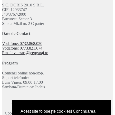
S.C. DORIS 2010 S.R.L.
CIF: 12933747
J40/3767/2000
Bucuresti Sector 3
Strada Mizil nr. 2 C parter
Date de Contact
Vodafone: 0732.868.020
Vodafone: 0773.821.674
Email: vanzari@jeepgaraj.ro
Program
Comenzi online non-stop.
Suport telefonic:
Luni-Vineri: 09:00-17:00
Sambata-Duminica: Inchis
Termeni si conditii
|
Politica de confidentialitate
|
Contact
Acest site foloseşte cookies! Continuarea
Cookie-urile ne ajuta sa oferim serviciile noastre. Utilizand aceste