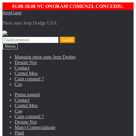
01.08-10.08 NU ONORAM COMENZI, CONCEDIU.
Sari
Sari
JeepGaraj
la
la
Piese auto Jeep Dodge USA
navigare
conținut
Caută
Caută
după:
Meniu
Magazin piese auto Jeep Dodge
Despre Noi
Contact
Contul Meu
Cum comand ?
Coș
Prima pagină
Contact
Contul Meu
Coș
Cum comand ?
Despre Noi
Marci Comercializate
Plată