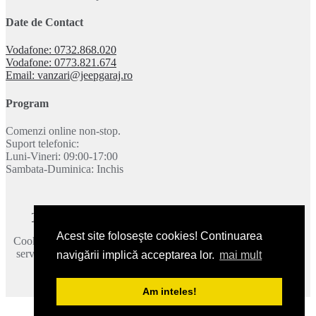
Date de Contact
Vodafone: 0732.868.020
Vodafone: 0773.821.674
Email: vanzari@jeepgaraj.ro
Program
Comenzi online non-stop.
Suport telefonic:
Luni-Vineri: 09:00-17:00
Sambata-Duminica: Inchis
Termeni si conditii
|
Politica de confidentialitate
|
Contact
Acest site foloseşte cookies! Continuarea
Cookie-urile ne ajuta sa oferim serviciile noastre. Utilizand aceste
servicii, acceptati modul in care utilizam cookie-urile.
Mai multe
navigării implică acceptarea lor.
mai mult
detalii
.
2026 © JeepGaraj.ro - Toate drepturile rezervate.
Am inteles!