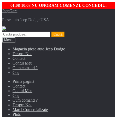
01.08-10.08 NU ONORAM COMENZI, CONCEDIU.
Sari
Sari
JeepGaraj
la
la
Piese auto Jeep Dodge USA
navigare
conținut
Caută
Caută
după:
Meniu
Magazin piese auto Jeep Dodge
Despre Noi
Contact
Contul Meu
Cum comand ?
Coș
Prima pagină
Contact
Contul Meu
Coș
Cum comand ?
Despre Noi
Marci Comercializate
Plată