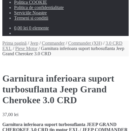
Politica COOKIE
Politica de confidentialitate
Serviciile Noastre
Termeni si conditii
0,00 lei
0 elemente
Prima pagină
/
Jeep
/
Commander
/
Commander (XH)
/
3.0 CRD
EXL
/
Piese Motor
/ Garnitura inferioara suport turbosuflanta Jeep
Grand Cherokee 3.0 CRD
Garnitura inferioara suport
turbosuflanta Jeep Grand
Cherokee 3.0 CRD
37,00
lei
Garnitura inferioara suport turbosuflanta JEEP GRAND
CHEROKEE 3.0 CRD tip motor EXL / JEEP COMMANDER