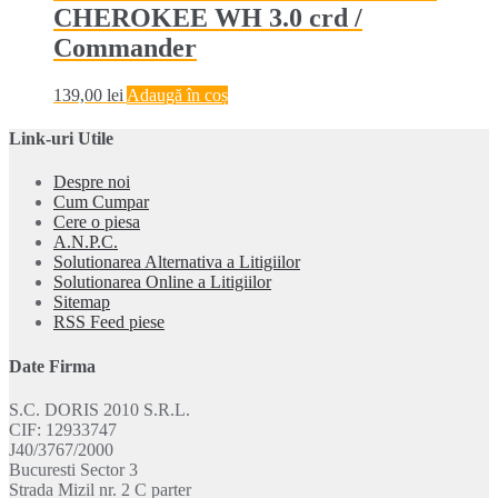
CHEROKEE WH 3.0 crd /
Commander
139,00
lei
Adaugă în coș
Link-uri Utile
Despre noi
Cum Cumpar
Cere o piesa
A.N.P.C.
Solutionarea Alternativa a Litigiilor
Solutionarea Online a Litigiilor
Sitemap
RSS Feed piese
Date Firma
S.C. DORIS 2010 S.R.L.
CIF: 12933747
J40/3767/2000
Bucuresti Sector 3
Strada Mizil nr. 2 C parter