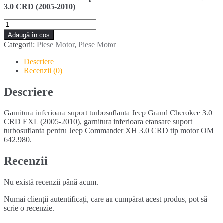
3.0 CRD (2005-2010)
Cantitate
Garnitura
Adaugă în coș
inferioara
Categorii:
Piese Motor
,
Piese Motor
suport
turbosuflanta
Descriere
Jeep
Recenzii (0)
Grand
Cherokee
Descriere
3.0
CRD
Garnitura inferioara suport turbosuflanta Jeep Grand Cherokee 3.0
CRD EXL (2005-2010), garnitura inferioara etansare suport
turbosuflanta pentru Jeep Commander XH 3.0 CRD tip motor OM
642.980.
Recenzii
Nu există recenzii până acum.
Numai clienții autentificați, care au cumpărat acest produs, pot să
scrie o recenzie.