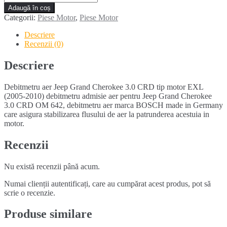
Debitmetru
Adaugă în coș
aer
Categorii:
Piese Motor
,
Piese Motor
JEEP
GRAND
Descriere
CHEROKEE
Recenzii (0)
3.0
CRD
Descriere
Debitmetru aer Jeep Grand Cherokee 3.0 CRD tip motor EXL
(2005-2010) debitmetru admisie aer pentru Jeep Grand Cherokee
3.0 CRD OM 642, debitmetru aer marca BOSCH made in Germany
care asigura stabilizarea flusului de aer la patrunderea acestuia in
motor.
Recenzii
Nu există recenzii până acum.
Numai clienții autentificați, care au cumpărat acest produs, pot să
scrie o recenzie.
Produse similare