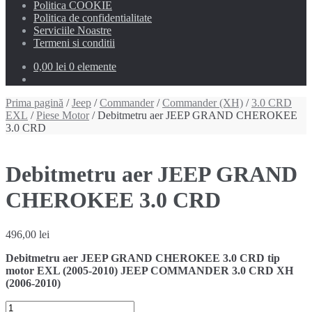
Politica COOKIE
Politica de confidentialitate
Serviciile Noastre
Termeni si conditii
0,00 lei
0 elemente
Prima pagină
/
Jeep
/
Commander
/
Commander (XH)
/
3.0 CRD
EXL
/
Piese Motor
/ Debitmetru aer JEEP GRAND CHEROKEE
3.0 CRD
Debitmetru aer JEEP GRAND
CHEROKEE 3.0 CRD
496,00
lei
Debitmetru aer JEEP GRAND CHEROKEE 3.0 CRD tip
motor EXL (2005-2010) JEEP COMMANDER 3.0 CRD XH
(2006-2010)
Cantitate