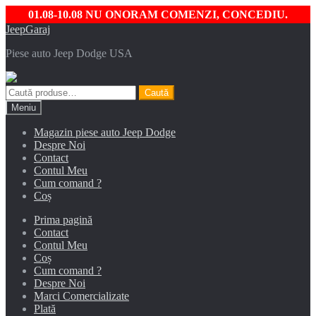
01.08-10.08 NU ONORAM COMENZI, CONCEDIU.
Sari
Sari
JeepGaraj
la
la
Piese auto Jeep Dodge USA
navigare
conținut
Caută
Caută
după:
Meniu
Magazin piese auto Jeep Dodge
Despre Noi
Contact
Contul Meu
Cum comand ?
Coș
Prima pagină
Contact
Contul Meu
Coș
Cum comand ?
Despre Noi
Marci Comercializate
Plată