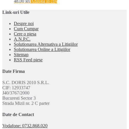
48,00
lei
Adaugă în coș
Link-uri Utile
Despre noi
Cum Cumpar
Cere o piesa
A.N.P.C.
Solutionarea Alternativa a Litigiilor
Solutionarea Online a Litigiilor
Sitemap
RSS Feed piese
Date Firma
S.C. DORIS 2010 S.R.L.
CIF: 12933747
J40/3767/2000
Bucuresti Sector 3
Strada Mizil nr. 2 C parter
Date de Contact
Vodafone: 0732.868.020