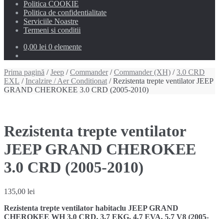
Politica COOKIE
Politica de confidentialitate
Serviciile Noastre
Termeni si conditii
0,00 lei
0 elemente
Prima pagină
/
Jeep
/
Commander
/
Commander (XH)
/
3.0 CRD
EXL
/
Incalzire / Aer Conditionat
/ Rezistenta trepte ventilator JEEP
GRAND CHEROKEE 3.0 CRD (2005-2010)
Rezistenta trepte ventilator
JEEP GRAND CHEROKEE
3.0 CRD (2005-2010)
135,00
lei
Rezistenta trepte ventilator habitaclu JEEP GRAND
CHEROKEE WH 3.0 CRD, 3.7 EKG, 4.7 EVA, 5.7 V8 (2005-