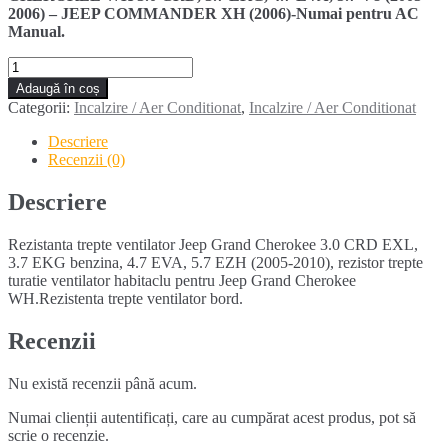
2006) – JEEP COMMANDER XH (2006)-Numai pentru AC
Manual.
Cantitate
Rezistenta
Adaugă în coș
trepte
Categorii:
Incalzire / Aer Conditionat
,
Incalzire / Aer Conditionat
ventilator
JEEP
Descriere
GRAND
Recenzii (0)
CHEROKEE
3.0
Descriere
CRD
(2005-
Rezistanta trepte ventilator Jeep Grand Cherokee 3.0 CRD EXL,
2010)
3.7 EKG benzina, 4.7 EVA, 5.7 EZH (2005-2010), rezistor trepte
turatie ventilator habitaclu pentru Jeep Grand Cherokee
WH.Rezistenta trepte ventilator bord.
Recenzii
Nu există recenzii până acum.
Numai clienții autentificați, care au cumpărat acest produs, pot să
scrie o recenzie.