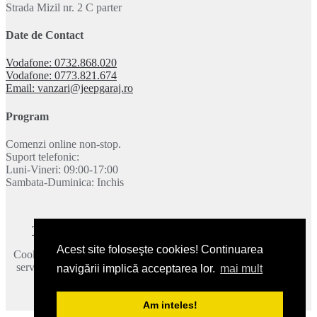
Strada Mizil nr. 2 C parter
Date de Contact
Vodafone: 0732.868.020
Vodafone: 0773.821.674
Email: vanzari@jeepgaraj.ro
Program
Comenzi online non-stop.
Suport telefonic:
Luni-Vineri: 09:00-17:00
Sambata-Duminica: Inchis
Termeni si conditii
|
Politica de confidentialitate
|
Contact
Acest site foloseşte cookies! Continuarea
Cookie-urile ne ajuta sa oferim serviciile noastre. Utilizand aceste
servicii, acceptati modul in care utilizam cookie-urile.
Mai multe
navigării implică acceptarea lor.
mai mult
detalii
.
2026 © JeepGaraj.ro - Toate drepturile rezervate.
Am inteles!