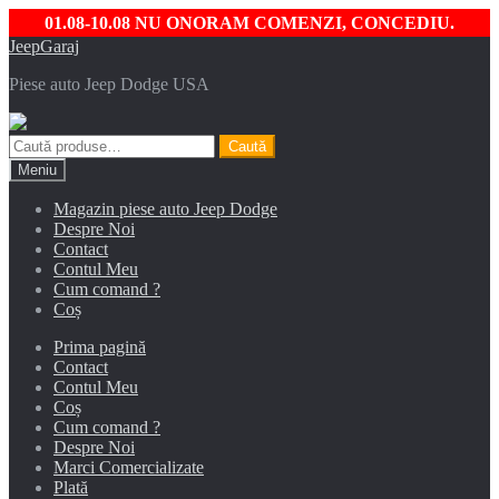
01.08-10.08 NU ONORAM COMENZI, CONCEDIU.
Sari
Sari
JeepGaraj
la
la
Piese auto Jeep Dodge USA
navigare
conținut
Caută
Caută
după:
Meniu
Magazin piese auto Jeep Dodge
Despre Noi
Contact
Contul Meu
Cum comand ?
Coș
Prima pagină
Contact
Contul Meu
Coș
Cum comand ?
Despre Noi
Marci Comercializate
Plată