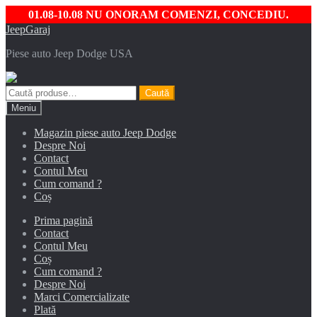
01.08-10.08 NU ONORAM COMENZI, CONCEDIU.
Sari
Sari
JeepGaraj
la
la
Piese auto Jeep Dodge USA
navigare
conținut
Caută
Caută
după:
Meniu
Magazin piese auto Jeep Dodge
Despre Noi
Contact
Contul Meu
Cum comand ?
Coș
Prima pagină
Contact
Contul Meu
Coș
Cum comand ?
Despre Noi
Marci Comercializate
Plată