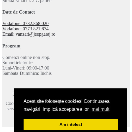
Strada Mizil nr. 2 C parter
Date de Contact
Vodafone: 0732.868.020
Vodafone: 0773.821.674
Email: vanzari@jeepgaraj.ro
Program
Comenzi online non-stop.
Suport telefonic:
Luni-Vineri: 09:00-17:00
Sambata-Duminica: Inchis
Termeni si conditii
|
Politica de confidentialitate
|
Contact
Acest site foloseşte cookies! Continuarea
Cookie-urile ne ajuta sa oferim serviciile noastre. Utilizand aceste
servicii, acceptati modul in care utilizam cookie-urile.
Mai multe
navigării implică acceptarea lor.
mai mult
detalii
.
2026 © JeepGaraj.ro - Toate drepturile rezervate.
Am inteles!