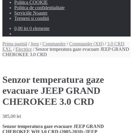
Politica COOKIE
Politica de confidentialitate
Serviciile Noastre
Termeni si conditii
0,00 lei
0 elemente
Prima pagină
/
Jeep
/
Commander
/
Commander (XH)
/
3.0 CRD
EXL
/
Electrice
/ Senzor temperatura gaze evacuare JEEP GRAND
CHEROKEE 3.0 CRD
Senzor temperatura gaze
evacuare JEEP GRAND
CHEROKEE 3.0 CRD
385,00
lei
Senzor temperatura gaze evacuare JEEP GRAND
CHEROKEE WH 3.0 CRD (2005-2010) /JEEP