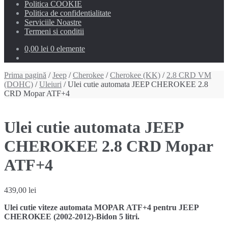
Politica COOKIE
Politica de confidentialitate
Serviciile Noastre
Termeni si conditii
0,00 lei
0 elemente
Prima pagină
/
Jeep
/
Cherokee
/
Cherokee (KK)
/
2.8 CRD VM
(DOHC)
/
Uleiuri
/ Ulei cutie automata JEEP CHEROKEE 2.8
CRD Mopar ATF+4
Ulei cutie automata JEEP
CHEROKEE 2.8 CRD Mopar
ATF+4
439,00
lei
Ulei cutie viteze automata MOPAR ATF+4 pentru JEEP
CHEROKEE (2002-2012)-Bidon 5 litri.