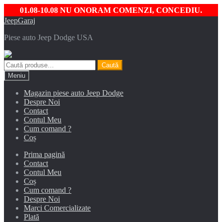
01.08-10.08 NU ONORAM COMENZI, CONCEDIU.
Sari
Sari
JeepGaraj
la
la
Piese auto Jeep Dodge USA
navigare
conținut
Caută
Caută
după:
Meniu
Magazin piese auto Jeep Dodge
Despre Noi
Contact
Contul Meu
Cum comand ?
Coș
Prima pagină
Contact
Contul Meu
Coș
Cum comand ?
Despre Noi
Marci Comercializate
Plată