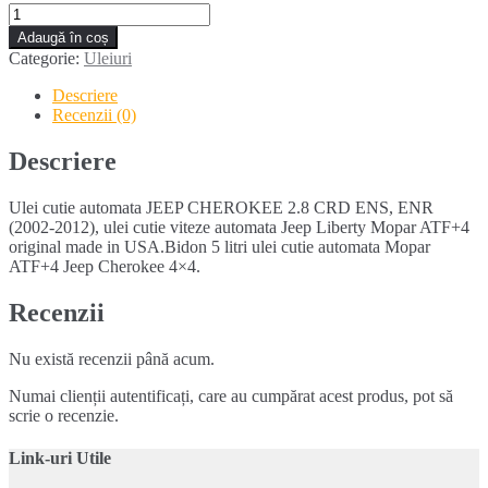
Cantitate
Ulei
Adaugă în coș
cutie
Categorie:
Uleiuri
automata
JEEP
Descriere
CHEROKEE
Recenzii (0)
2.8
CRD
Descriere
Mopar
ATF+4
Ulei cutie automata JEEP CHEROKEE 2.8 CRD ENS, ENR
(2002-2012), ulei cutie viteze automata Jeep Liberty Mopar ATF+4
original made in USA.Bidon 5 litri ulei cutie automata Mopar
ATF+4 Jeep Cherokee 4×4.
Recenzii
Nu există recenzii până acum.
Numai clienții autentificați, care au cumpărat acest produs, pot să
scrie o recenzie.
Link-uri Utile