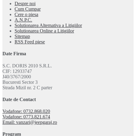
Despre noi
Cum Cumpar
Cere o piesa
A.N.P.C.
Solutionarea Alternativa a Litigiilor
Solutionarea Online a Litigiilor
Sitemap
RSS Feed piese
Date Firma
S.C. DORIS 2010 S.R.L.
CIF: 12933747
J40/3767/2000
Bucuresti Sector 3
Strada Mizil nr. 2 C parter
Date de Contact
Vodafone: 0732.868.020
Vodafone: 0773.821.674
Email: vanzari@jeepgaraj.ro
Program