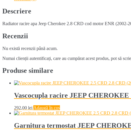
2.8
CRD
Descriere
ENR
(2002-
Radiator racire apa Jeep Cherokee 2.8 CRD cod motor ENR (2002-200
2007)
Recenzii
Nu există recenzii până acum.
Numai clienții autentificați, care au cumpărat acest produs, pot să scri
Produse similare
Vascocupla racire JEEP CHEROKEE 2
292,00
lei
Adaugă în coș
Garnitura termostat JEEP CHEROKEE