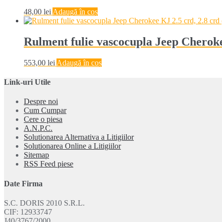
48,00
lei
Adaugă în coș
Rulment fulie vascocupla Jeep Cheroke
553,00
lei
Adaugă în coș
Link-uri Utile
Despre noi
Cum Cumpar
Cere o piesa
A.N.P.C.
Solutionarea Alternativa a Litigiilor
Solutionarea Online a Litigiilor
Sitemap
RSS Feed piese
Date Firma
S.C. DORIS 2010 S.R.L.
CIF: 12933747
J40/3767/2000