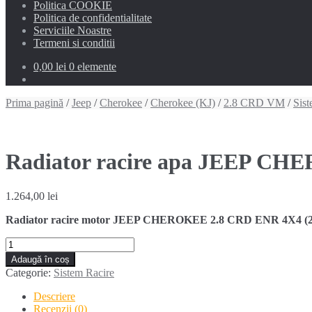
Politica COOKIE
Politica de confidentialitate
Serviciile Noastre
Termeni si conditii
0,00 lei
0 elemente
Prima pagină
/
Jeep
/
Cherokee
/
Cherokee (KJ)
/
2.8 CRD VM
/
Sist
Radiator racire apa JEEP CH
1.264,00
lei
Radiator racire motor JEEP CHEROKEE 2.8 CRD ENR 4X4 (20
Cantitate
Radiator
Adaugă în coș
racire
Categorie:
Sistem Racire
apa
JEEP
Descriere
CHEROKEE
Recenzii (0)