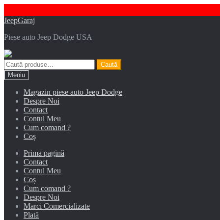
Sari
Sari
JeepGaraj
la
la
Piese auto Jeep Dodge USA
navigare
conținut
Caută
Caută
după:
Meniu
Magazin piese auto Jeep Dodge
Despre Noi
Contact
Contul Meu
Cum comand ?
Coș
Prima pagină
Contact
Contul Meu
Coș
Cum comand ?
Despre Noi
Marci Comercializate
Plată