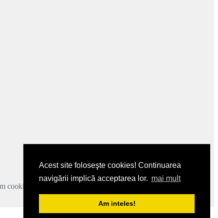
Acest site foloseşte cookies! Continuarea
navigării implică acceptarea lor.
mai mult
zam cookie-urile.
Mai multe detalii
.
Am inteles!