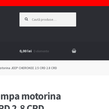
Caută
după:
0,00 lei
0 elemente
KIE
otorina JEEP CHEROKEE 2.5 CRD 2.8 CRD
ompa motorina
RD 2.8 CRD