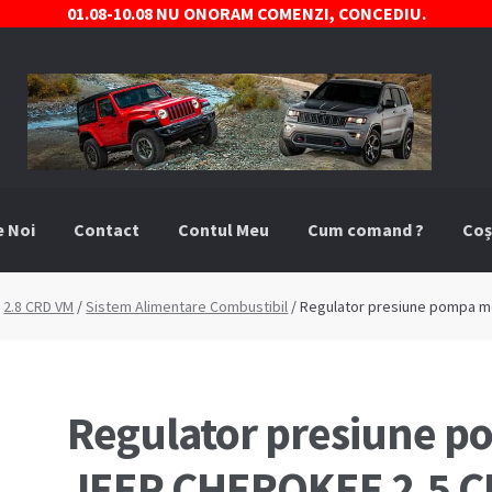
01.08-10.08 NU ONORAM COMENZI, CONCEDIU.
e Noi
Contact
Contul Meu
Cum comand ?
Coș
comand ?
Despre Noi
Marci Comercializate
Plată
Politica COO
/
2.8 CRD VM
/
Sistem Alimentare Combustibil
/ Regulator presiune pompa m
stre
Termeni si conditii
Regulator presiune p
JEEP CHEROKEE 2.5 C