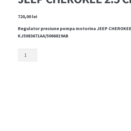
720,00
lei
Regulator presiune pompa motorina JEEP CHEROKEE 2
KJ5083671AA/5066819AB
Cantitate
Regulator
presiune
pompa
motorina
JEEP
CHEROKEE
2.5
CRD
2.8
CRD