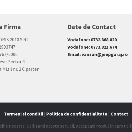
e Firma
Date de Contact
ORIS 2010 S.R.L.
Vodafone: 0732.868.020
12933747
Vodafone: 0773.821.674
767/2000
Email: vanzari@jeepgaraj.ro
esti Sector 3
 Mizil nr. 2 C parter
Termeni si conditii
|
Politica de confidentialitate
|
Contact
ciile noastre. Utilizand aceste servicii, acceptati modul in care uti