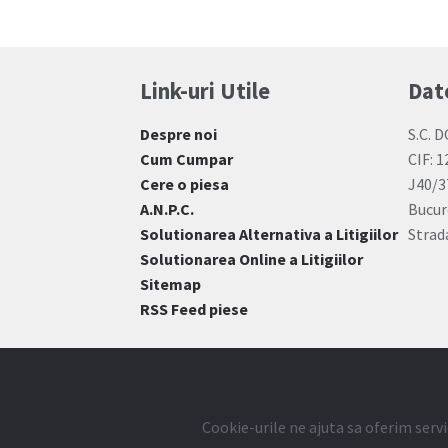
Link-uri Utile
Dat
Despre noi
S.C. D
Cum Cumpar
CIF: 
Cere o piesa
J40/3
A.N.P.C.
Bucur
Solutionarea Alternativa a Litigiilor
Strada
Solutionarea Online a Litigiilor
Sitemap
RSS Feed piese
Cookie-urile ne ajuta sa oferim servi