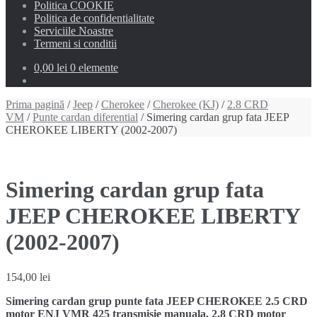
Politica COOKIE
Politica de confidentialitate
Serviciile Noastre
Termeni si conditii
0,00 lei
0 elemente
Prima pagină
/
Jeep
/
Cherokee
/
Cherokee (KJ)
/
2.8 CRD
VM
/
Punte cardan diferential
/ Simering cardan grup fata JEEP
CHEROKEE LIBERTY (2002-2007)
Simering cardan grup fata
JEEP CHEROKEE LIBERTY
(2002-2007)
154,00
lei
Simering cardan grup punte fata JEEP CHEROKEE 2.5 CRD
motor ENJ VMR 425 transmisie manuala, 2.8 CRD motor