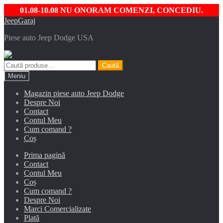
01.08-10.08 NU ONORAM COMENZI, CONCEDIU.
Sari
Sari
JeepGaraj
la
la
Piese auto Jeep Dodge USA
navigare
conținut
Caută
Caută
după:
Meniu
Magazin piese auto Jeep Dodge
Despre Noi
Contact
Contul Meu
Cum comand ?
Coș
Prima pagină
Contact
Contul Meu
Coș
Cum comand ?
Despre Noi
Marci Comercializate
Plată