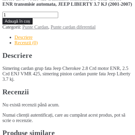
ENR transmisie automata, JEEP LIBERTY 3.7 KJ (2001-2007)
Cantitate
Simering
Adaugă în coș
cardan
Categorii:
Punte Cardan
,
Punte cardan diferential
grup
fata
Descriere
JEEP
Recenzii (0)
CHEROKEE
LIBERTY
Descriere
(2002-
2007)
Simering cardan grup fata Jeep Cherokee 2.8 Crd motor ENR, 2.5
Crd ENJ VMR 425, simering pinion cardan punte fata Jeep Liberty
3.7 kj.
Recenzii
Nu există recenzii până acum.
Numai clienții autentificați, care au cumpărat acest produs, pot să
scrie o recenzie.
Produse similare