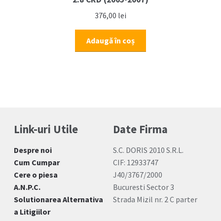
376,00
lei
Adaugă în coș
Link-uri Utile
Date Firma
Despre noi
S.C. DORIS 2010 S.R.L.
Cum Cumpar
CIF: 12933747
Cere o piesa
J40/3767/2000
A.N.P.C.
Bucuresti Sector 3
Solutionarea Alternativa
Strada Mizil nr. 2 C parter
a Litigiilor