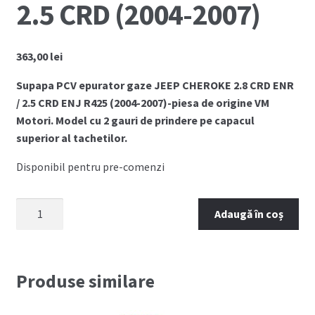
2.5 CRD (2004-2007)
363,00
lei
Supapa PCV epurator gaze JEEP CHEROKE 2.8 CRD ENR
/ 2.5 CRD ENJ R425 (2004-2007)-piesa de origine VM
Motori. Model cu 2 gauri de prindere pe capacul
superior al tachetilor.
Disponibil pentru pre-comenzi
Cantitate
Adaugă în coș
Epurator
gaze
JEEP
CHEROKEE
Produse similare
2.8
CRD