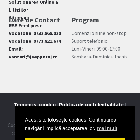
Solutionarea Online a
Litigiilor
Sitemap
Date de Contact
Program
RSS Feed piese
Vodafone: 0732.868.020
Comenzi online non-stop.
Vodafone: 0773.821.674
Suport telefonic:
Email:
Luni-Vineri: 09:00-17:00
vanzari@jeepgaraj.ro
Sambata-Duminica: Inchis
Termeni si conditii
|
Politica de confidentialitate
|
Contact
Acest site foloseşte cookies! Continuarea
Cookie-urile ne ajuta sa oferim serviciile noastre. Utilizand
navigării implică acceptarea lor.
mai mult
aceste servicii, acceptati modul in care utilizam cookie-