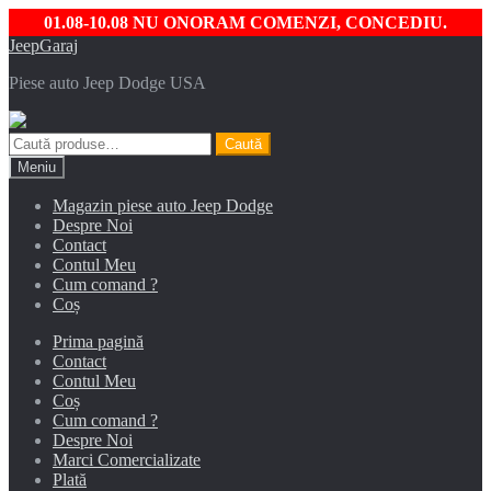
01.08-10.08 NU ONORAM COMENZI, CONCEDIU.
Sari
Sari
JeepGaraj
la
la
Piese auto Jeep Dodge USA
navigare
conținut
Caută
Caută
după:
Meniu
Magazin piese auto Jeep Dodge
Despre Noi
Contact
Contul Meu
Cum comand ?
Coș
Prima pagină
Contact
Contul Meu
Coș
Cum comand ?
Despre Noi
Marci Comercializate
Plată