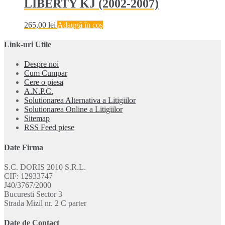
LIBERTY KJ (2002-2007)
265,00
lei
Adaugă în coș
Link-uri Utile
Despre noi
Cum Cumpar
Cere o piesa
A.N.P.C.
Solutionarea Alternativa a Litigiilor
Solutionarea Online a Litigiilor
Sitemap
RSS Feed piese
Date Firma
S.C. DORIS 2010 S.R.L.
CIF: 12933747
J40/3767/2000
Bucuresti Sector 3
Strada Mizil nr. 2 C parter
Date de Contact