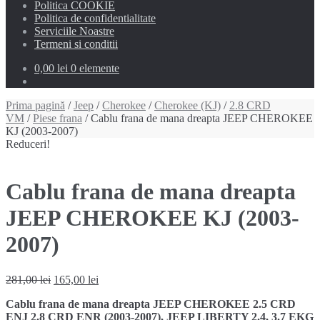
Politica COOKIE
Politica de confidentialitate
Serviciile Noastre
Termeni si conditii
0,00 lei
0 elemente
Prima pagină
/
Jeep
/
Cherokee
/
Cherokee (KJ)
/
2.8 CRD
VM
/
Piese frana
/ Cablu frana de mana dreapta JEEP CHEROKEE
KJ (2003-2007)
Reduceri!
Cablu frana de mana dreapta
JEEP CHEROKEE KJ (2003-
2007)
Prețul
Prețul
281,00
lei
165,00
lei
inițial
curent
Cablu frana de mana dreapta JEEP CHEROKEE 2.5 CRD
a
este:
ENJ 2.8 CRD ENR (2003-2007), JEEP LIBERTY 2.4, 3.7 EKG
fost:
165,00 lei.