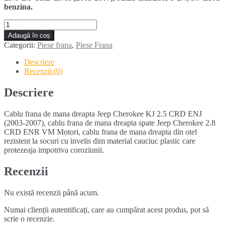
benzina.
281,00 lei.
Cantitate
Cablu
Adaugă în coș
frana
Categorii:
Piese frana
,
Piese Frana
de
mana
Descriere
dreapta
Recenzii (0)
JEEP
CHEROKEE
Descriere
KJ
(2003-
Cablu frana de mana dreapta Jeep Cherokee KJ 2.5 CRD ENJ
2007)
(2003-2007), cablu frana de mana dreapta spate Jeep Cherokee 2.8
CRD ENR VM Motori, cablu frana de mana dreapta din otel
rezistent la socuri cu invelis dim material cauciuc plastic care
protezeaja impotriva coroziunii.
Recenzii
Nu există recenzii până acum.
Numai clienții autentificați, care au cumpărat acest produs, pot să
scrie o recenzie.