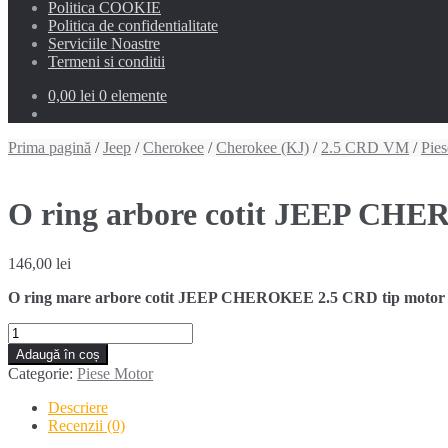
Politica COOKIE
Politica de confidentialitate
Serviciile Noastre
Termeni si conditii
0,00 lei
0 elemente
Prima pagină
/
Jeep
/
Cherokee
/
Cherokee (KJ)
/
2.5 CRD VM
/
Pie
O ring arbore cotit JEEP CHE
146,00
lei
O ring mare arbore cotit JEEP CHEROKEE 2.5 CRD tip motor
Cantitate
O
Adaugă în coș
ring
Categorie:
Piese Motor
arbore
cotit
Descriere
JEEP
Recenzii (0)
CHEROKEE