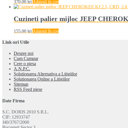
370,00
lei
Adaugă în coș
Cuzineti palier mijloc JEEP CHEROK
155,00
lei
Adaugă în coș
Link-uri Utile
Despre noi
Cum Cumpar
Cere o piesa
A.N.P.C.
Solutionarea Alternativa a Litigiilor
Solutionarea Online a Litigiilor
Sitemap
RSS Feed piese
Date Firma
S.C. DORIS 2010 S.R.L.
CIF: 12933747
J40/3767/2000
Bucuresti Sector 3