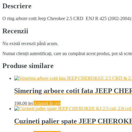
2.5
Descriere
CRD
(2002-
O ring arbore cotit Jeep Cherokee 2.5 CRD ENJ R 425 (2002-2004) o 
2004)
Recenzii
Nu există recenzii până acum.
Numai clienții autentificați, care au cumpărat acest produs, pot să scri
Produse similare
Simering arbore cotit fata JEEP CH
198,00
lei
Adaugă în coș
Cuzineti palier spate JEEP CHEROKEE