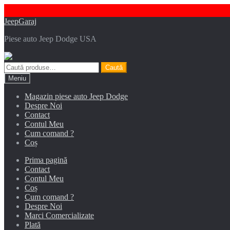
Sari
Sari
JeepGaraj
la
la
Piese auto Jeep Dodge USA
navigare
conținut
Caută
Caută
după:
Meniu
Magazin piese auto Jeep Dodge
Despre Noi
Contact
Contul Meu
Cum comand ?
Coș
Prima pagină
Contact
Contul Meu
Coș
Cum comand ?
Despre Noi
Marci Comercializate
Plată