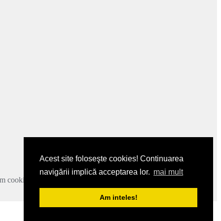
Acest site foloseşte cookies! Continuarea
navigării implică acceptarea lor.
mai mult
zam cookie-urile.
Mai multe detalii
.
Am inteles!