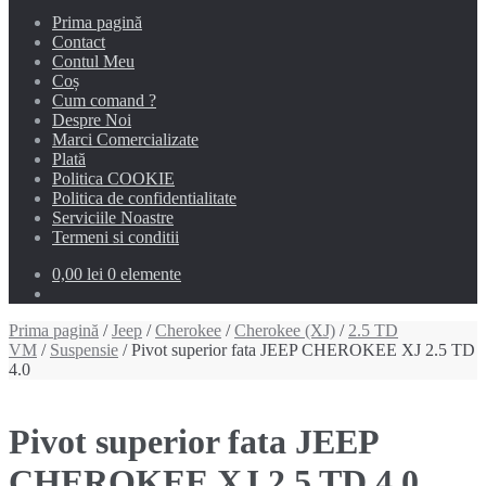
Prima pagină
Contact
Contul Meu
Coș
Cum comand ?
Despre Noi
Marci Comercializate
Plată
Politica COOKIE
Politica de confidentialitate
Serviciile Noastre
Termeni si conditii
0,00 lei
0 elemente
Prima pagină
/
Jeep
/
Cherokee
/
Cherokee (XJ)
/
2.5 TD
VM
/
Suspensie
/ Pivot superior fata JEEP CHEROKEE XJ 2.5 TD
4.0
Pivot superior fata JEEP
CHEROKEE XJ 2.5 TD 4.0