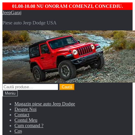
01.08-10.08 NU ONORAM COMENZI, CONCEDIU.
Sari
Sari
JeepGaraj
la
la
Piese auto Jeep Dodge USA
navigare
conținut
Caută
Caută
după:
Meniu
Magazin piese auto Jeep Dodge
Despre Noi
Contact
Contul Meu
Cum comand ?
Coș