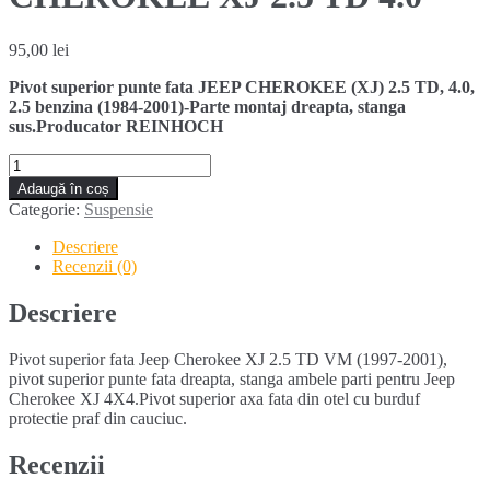
95,00
lei
Pivot superior punte fata JEEP CHEROKEE (XJ) 2.5 TD, 4.0,
2.5 benzina (1984-2001)-Parte montaj dreapta, stanga
sus.Producator REINHOCH
Cantitate
Pivot
Adaugă în coș
superior
Categorie:
Suspensie
fata
JEEP
Descriere
CHEROKEE
Recenzii (0)
XJ
2.5
Descriere
TD
4.0
Pivot superior fata Jeep Cherokee XJ 2.5 TD VM (1997-2001),
pivot superior punte fata dreapta, stanga ambele parti pentru Jeep
Cherokee XJ 4X4.Pivot superior axa fata din otel cu burduf
protectie praf din cauciuc.
Recenzii