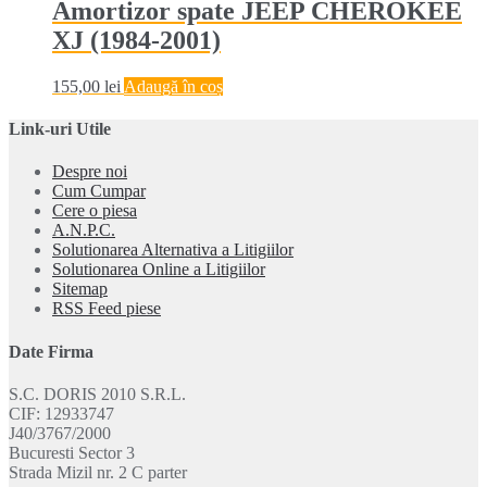
Amortizor spate JEEP CHEROKEE
XJ (1984-2001)
155,00
lei
Adaugă în coș
Link-uri Utile
Despre noi
Cum Cumpar
Cere o piesa
A.N.P.C.
Solutionarea Alternativa a Litigiilor
Solutionarea Online a Litigiilor
Sitemap
RSS Feed piese
Date Firma
S.C. DORIS 2010 S.R.L.
CIF: 12933747
J40/3767/2000
Bucuresti Sector 3
Strada Mizil nr. 2 C parter