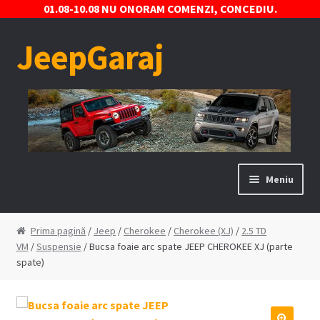
01.08-10.08 NU ONORAM COMENZI, CONCEDIU.
JeepGaraj
Sari
Sari
la
la
navigare
conținut
Meniu
Prima pagină
Prima pagină
/
Jeep
/
Cherokee
/
Cherokee (XJ)
/
2.5 TD
VM
/
Suspensie
/ Bucsa foaie arc spate JEEP CHEROKEE XJ (parte
Contact
spate)
Contul Meu