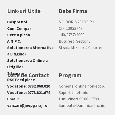
Link-uri Utile
Date Firma
Despre noi
S.C. DORIS 2010 S.R.L.
Cum Cumpar
CIF: 12933747
Cere o piesa
J40/3767/2000
A.N.P.C.
Bucuresti Sector 3
Solutionarea Alternativa
Strada Mizil nr. 2 C parter
a Litigiilor
Solutionarea Online a
Litigiilor
Sitemap
Date de Contact
Program
RSS Feed piese
Vodafone: 0732.868.020
Comenzi online non-stop.
Vodafone: 0773.821.674
Suport telefonic:
Email:
Luni-Vineri: 09:00-17:00
vanzari@jeepgaraj.ro
Sambata-Duminica: Inchis