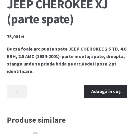
JEEP CHEROKEE XJ
(parte spate)
75,00
lei
Bucsa foaie arc punte spate JEEP CHEROKEE 2.5 TD, 4.0
ERH, 2.5 AMC (1984-2001)-parte montaj spate, dreapta,
stanga unde se prinde brida pe arc.Vedeti poza 2 pt.
identificare.
Cantitate
Adaugă în coș
Bucsa
foaie
arc
spate
Produse similare
JEEP
CHEROKEE