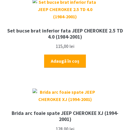
XJ
(parte
spate)
Set bucse brat inferior fata JEEP CHEROKEE 2.5 TD
4.0 (1984-2001)
115,00
lei
Adaugă în coș
Brida arc foaie spate JEEP CHEROKEE XJ (1994-
2001)
128,00
lei