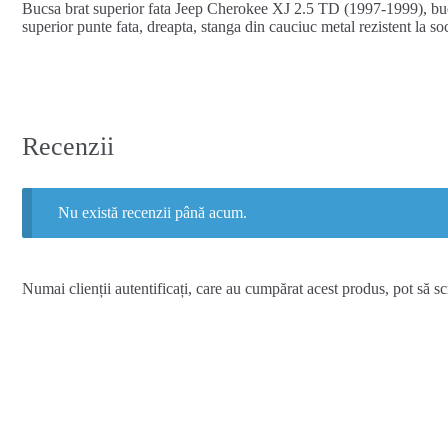
Bucsa brat superior fata Jeep Cherokee XJ 2.5 TD (1997-1999), bu
superior punte fata, dreapta, stanga din cauciuc metal rezistent la soc
Recenzii
Nu există recenzii până acum.
Numai clienții autentificați, care au cumpărat acest produs, pot să sc