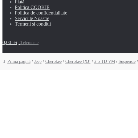
Plată
Politica COOKIE
Politica de confidentialitate
Serviciile Noastre
Termeni si conditii
0,00 lei
0 elemente
Prima pagină
/
Jeep
/
Cherokee
/
Cherokee (XJ)
/
2.5 TD VM
/
Suspensie
/