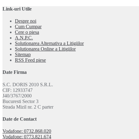
Link-uri Utile
Despre noi
Cum Cumpar
Cere o piesa
A.N.P.C.
Solutionarea Alternativa a Litigiilor
Solutionarea Online a Litigiilor
Sitemap
RSS Feed piese
Date Firma
S.C. DORIS 2010 S.R.L.
CIF: 12933747
J40/3767/2000
Bucuresti Sector 3
Strada Mizil nr. 2 C parter
Date de Contact
Vodafone: 0732.868.020
Vodafone: 0773.821.674