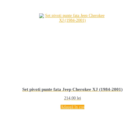
Set pivoti punte fata Jeep Cherokee XJ (1984-2001)
214,00
lei
Adaugă în coș