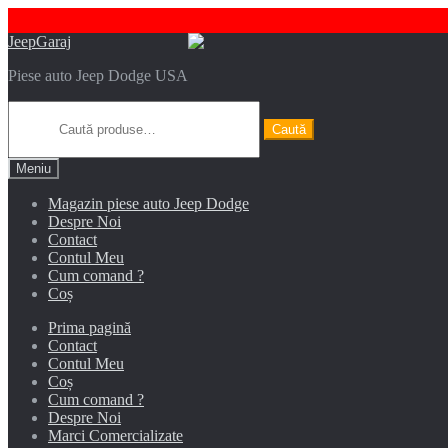
Sari
Sari
JeepGaraj
la
la
Piese auto Jeep Dodge USA
navigare
conținut
Caută
după:
Caută
Meniu
Magazin piese auto Jeep Dodge
Despre Noi
Contact
Contul Meu
Cum comand ?
Coș
Prima pagină
Contact
Contul Meu
Coș
Cum comand ?
Despre Noi
Marci Comercializate