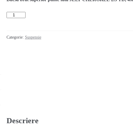
Cantitate
Bucsa
brat
superior
fata
Categorie:
Suspensie
JEEP
CHEROKEE
XJ
2.5
TD
4.0
(1984-
1999)
Descriere