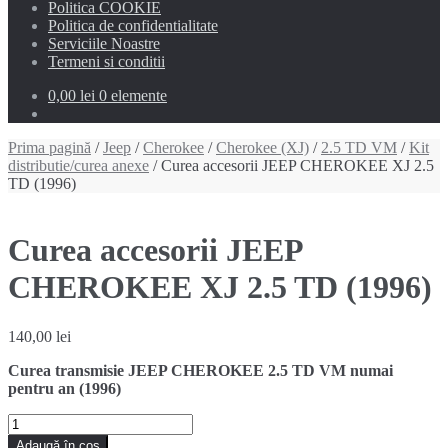
Politica COOKIE
Politica de confidentialitate
Serviciile Noastre
Termeni si conditii
0,00 lei
0 elemente
Prima pagină
/
Jeep
/
Cherokee
/
Cherokee (XJ)
/
2.5 TD VM
/
Kit
distributie/curea anexe
/ Curea accesorii JEEP CHEROKEE XJ 2.5
TD (1996)
Curea accesorii JEEP
CHEROKEE XJ 2.5 TD (1996)
140,00
lei
Curea transmisie JEEP CHEROKEE 2.5 TD VM numai
pentru an (1996)
Cantitate
Curea
Adaugă în coș