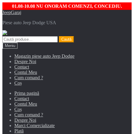
01.08-10.08 NU ONORAM COMENZI, CONCEDIU.
Sari
Sari
JeepGaraj
la
la
Piese auto Jeep Dodge USA
navigare
conținut
Caută
Caută
după:
Meniu
Magazin piese auto Jeep Dodge
Despre Noi
Contact
Contul Meu
Cum comand ?
Coș
Prima pagină
Contact
Contul Meu
Coș
Cum comand ?
Despre Noi
Marci Comercializate
Plată