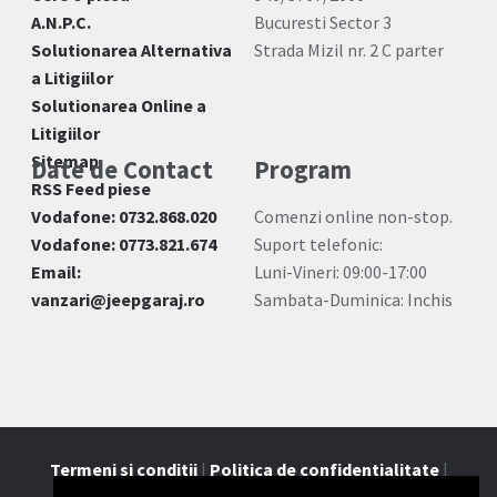
A.N.P.C.
Bucuresti Sector 3
Solutionarea Alternativa
Strada Mizil nr. 2 C parter
a Litigiilor
Solutionarea Online a
Litigiilor
Sitemap
Date de Contact
Program
RSS Feed piese
Vodafone: 0732.868.020
Comenzi online non-stop.
Vodafone: 0773.821.674
Suport telefonic:
Email:
Luni-Vineri: 09:00-17:00
vanzari@jeepgaraj.ro
Sambata-Duminica: Inchis
Termeni si conditii
|
Politica de confidentialitate
|