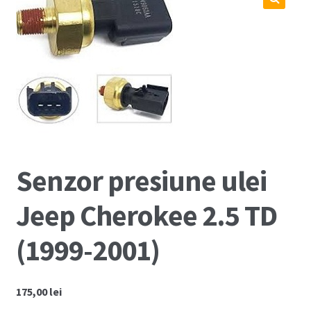
Coș
🔍
Cum comand ?
Despre Noi
Marci Comercializate
Plată
Senzor presiune ulei
Politica COOKIE
Jeep Cherokee 2.5 TD
Politica de confidentialitate
(1999-2001)
Serviciile Noastre
175,00
lei
Termeni si conditii