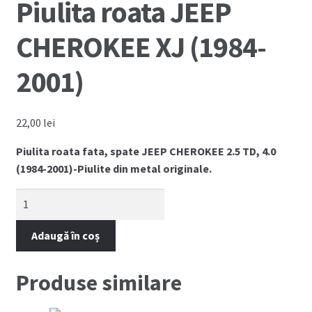
Piulita roata JEEP
Cum comand ?
CHEROKEE XJ (1984-
Despre Noi
2001)
Marci Comercializate
Plată
22,00
lei
Piulita roata fata, spate JEEP CHEROKEE 2.5 TD, 4.0
Politica COOKIE
(1984-2001)-Piulite din metal originale.
Politica de confidentialitate
Cantitate
Piulita
Serviciile Noastre
roata
Adaugă în coș
JEEP
CHEROKEE
Termeni si conditii
Produse similare
XJ
(1984-