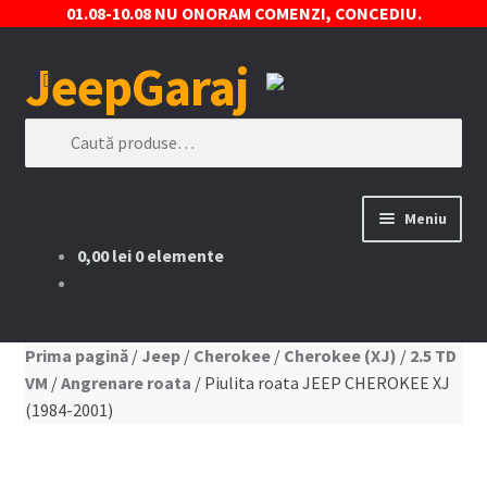
01.08-10.08 NU ONORAM COMENZI, CONCEDIU.
JeepGaraj
Sari
Sari
la
la
navigare
conținut
Caută
după:
Meniu
0,00 lei
0 elemente
Prima pagină
Contact
Prima pagină
/
Jeep
/
Cherokee
/
Cherokee (XJ)
/
2.5 TD
VM
/
Angrenare roata
/ Piulita roata JEEP CHEROKEE XJ
Contul Meu
(1984-2001)
Coș