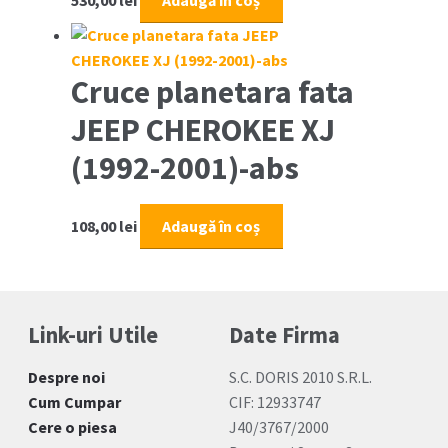
530,00
lei
Adaugă în coș
Cruce planetara fata
JEEP CHEROKEE XJ
(1992-2001)-abs
108,00
lei
Adaugă în coș
Link-uri Utile
Date Firma
Despre noi
S.C. DORIS 2010 S.R.L.
Cum Cumpar
CIF: 12933747
Cere o piesa
J40/3767/2000