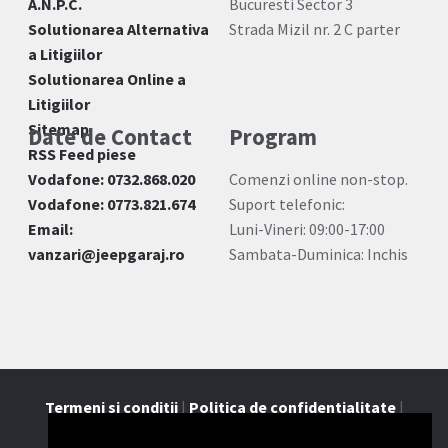
A.N.P.C.
Bucuresti Sector 3
Solutionarea Alternativa
Strada Mizil nr. 2 C parter
a Litigiilor
Solutionarea Online a
Litigiilor
Sitemap
Date de Contact
Program
RSS Feed piese
Vodafone: 0732.868.020
Comenzi online non-stop.
Vodafone: 0773.821.674
Suport telefonic:
Email:
Luni-Vineri: 09:00-17:00
vanzari@jeepgaraj.ro
Sambata-Duminica: Inchis
Termeni si conditii
|
Politica de confidentialitate
|
Contact