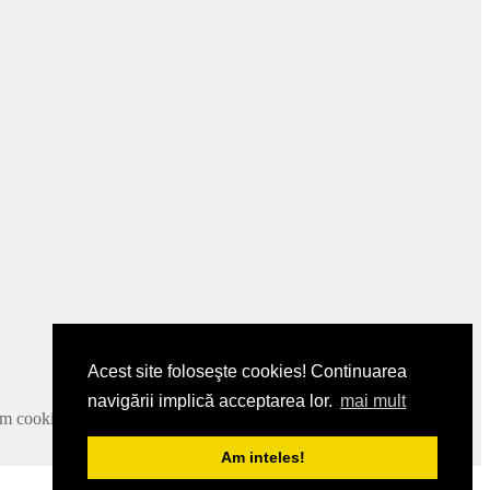
Acest site foloseşte cookies! Continuarea
navigării implică acceptarea lor.
mai mult
zam cookie-urile.
Mai multe detalii
.
Am inteles!