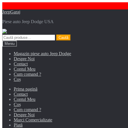
Sari
Sari
JeepGaraj
la
la
Piese auto Jeep Dodge USA
navigare
conținut
Caută
Caută
după:
Meniu
Magazin piese auto Jeep Dodge
Despre Noi
Contact
Contul Meu
Cum comand ?
Coș
Prima pagină
Contact
Contul Meu
Coș
Cum comand ?
Despre Noi
Marci Comercializate
Plată