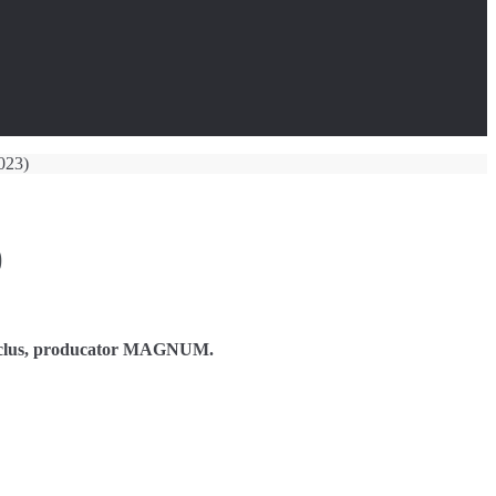
023)
)
nclus, producator MAGNUM.