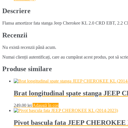
CHEROKEE
KL
Descriere
(2013-
2023)
Flansa amortizor fata stanga Jeep Cherokee KL 2.0 CRD EBT, 2.2 C
Recenzii
Nu există recenzii până acum.
Numai clienții autentificați, care au cumpărat acest produs, pot să scri
Produse similare
Brat longitudinal spate stanga JEE
249,00
lei
Adaugă în coș
Pivot bascula fata JEEP CHEROKEE 