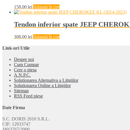
158,00
lei
Adaugă în coș
Tendon inferior spate JEEP CHEROK
308,00
lei
Adaugă în coș
Link-uri Utile
Despre noi
Cum Cumpar
Cere o piesa
A.N.P.C.
Solutionarea Alternativa a Litigiilor
Solutionarea Online a Litigiilor
Sitemap
RSS Feed piese
Date Firma
S.C. DORIS 2010 S.R.L.
CIF: 12933747
J40/3767/2000