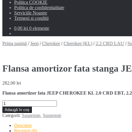
Politica COOKIE
Politica de confidentialitate
Serviciile Noastre
Termeni si conditii
0,00 lei
0 elemente
Prima pagină
/
Jeep
/
Cherokee
/
Cherokee (KL)
/
2.2 CRD LAU
/
Su
Flansa amortizor fata stanga
282,00
lei
Flansa amortizor fata JEEP CHEROKEE KL 2.0 CRD EBT, 2.2 
Cantitate
Flansa
Adaugă în coș
amortizor
Categorii:
Suspensie
,
Suspensie
fata
stanga
Descriere
JEEP
Recenzii (0)