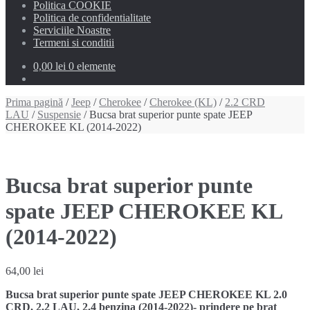
Politica COOKIE
Politica de confidentialitate
Serviciile Noastre
Termeni si conditii
0,00 lei
0 elemente
Prima pagină
/
Jeep
/
Cherokee
/
Cherokee (KL)
/
2.2 CRD
LAU
/
Suspensie
/ Bucsa brat superior punte spate JEEP
CHEROKEE KL (2014-2022)
Bucsa brat superior punte
spate JEEP CHEROKEE KL
(2014-2022)
64,00
lei
Bucsa brat superior punte spate JEEP CHEROKEE KL 2.0
CRD, 2.2 LAU, 2.4 benzina (2014-2022)- prindere pe brat