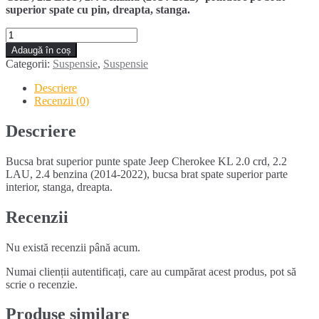
superior spate cu pin, dreapta, stanga.
Cantitate
Bucsa
Adaugă în coș
brat
Categorii:
Suspensie
,
Suspensie
superior
punte
Descriere
spate
Recenzii (0)
JEEP
CHEROKEE
Descriere
KL
(2014-
Bucsa brat superior punte spate Jeep Cherokee KL 2.0 crd, 2.2
2022)
LAU, 2.4 benzina (2014-2022), bucsa brat spate superior parte
interior, stanga, dreapta.
Recenzii
Nu există recenzii până acum.
Numai clienții autentificați, care au cumpărat acest produs, pot să
scrie o recenzie.
Produse similare