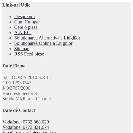
Link-uri Utile
Despre noi
Cum Cumpar
Cere o piesa
A.N.P.C.
Solutionarea Alternativa a Litigiilor
Solutionarea Online a Litigiilor
Sitemap
RSS Feed piese
Date Firma
S.C. DORIS 2010 S.R.L.
CIF: 12933747
J40/3767/2000
Bucuresti Sector 3
Strada Mizil nr. 2 C parter
Date de Contact
Vodafone: 0732.868.020
Vodafone: 0773.821.674
Email: vanzari@jeepgaraj.ro