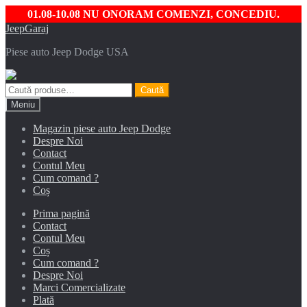
01.08-10.08 NU ONORAM COMENZI, CONCEDIU.
Sari
Sari
JeepGaraj
la
la
Piese auto Jeep Dodge USA
navigare
conținut
Caută
Caută
după:
Meniu
Magazin piese auto Jeep Dodge
Despre Noi
Contact
Contul Meu
Cum comand ?
Coș
Prima pagină
Contact
Contul Meu
Coș
Cum comand ?
Despre Noi
Marci Comercializate
Plată