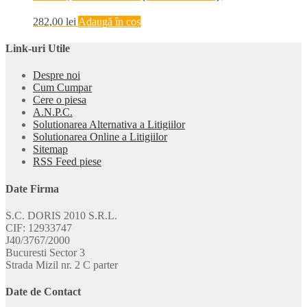
282,00
lei
Adaugă în coș
Link-uri Utile
Despre noi
Cum Cumpar
Cere o piesa
A.N.P.C.
Solutionarea Alternativa a Litigiilor
Solutionarea Online a Litigiilor
Sitemap
RSS Feed piese
Date Firma
S.C. DORIS 2010 S.R.L.
CIF: 12933747
J40/3767/2000
Bucuresti Sector 3
Strada Mizil nr. 2 C parter
Date de Contact