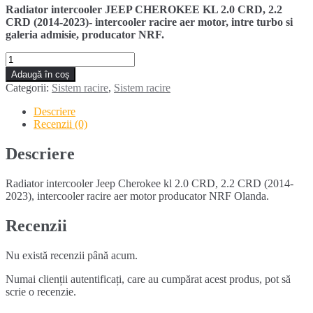
Radiator intercooler JEEP CHEROKEE KL 2.0 CRD, 2.2
CRD (2014-2023)- intercooler racire aer motor, intre turbo si
galeria admisie, producator NRF.
Cantitate
Radiator
Adaugă în coș
intercooler
Categorii:
Sistem racire
,
Sistem racire
Jeep
Cherokee
Descriere
KL
Recenzii (0)
2.0
CRD,
Descriere
2.2
CRD
Radiator intercooler Jeep Cherokee kl 2.0 CRD, 2.2 CRD (2014-
(2014-
2023), intercooler racire aer motor producator NRF Olanda.
2023)
Recenzii
Nu există recenzii până acum.
Numai clienții autentificați, care au cumpărat acest produs, pot să
scrie o recenzie.