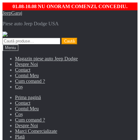
01.08-10.08 NU ONORAM COMENZI, CONCEDIU.
Sari
Sari
JeepGaraj
la
la
Piese auto Jeep Dodge USA
navigare
conținut
Caută
Caută
după:
Meniu
Magazin piese auto Jeep Dodge
Despre Noi
Contact
Contul Meu
Cum comand ?
Coș
Prima pagină
Contact
Contul Meu
Coș
Cum comand ?
Despre Noi
Marci Comercializate
Plată