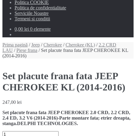
Politica COOKIE
Politica de confidentialitate
Serviciile Noastre
Termeni si conditii
0,00 lei
0 elemente
Prima pagină
/
Jeep
/
Cherokee
/
Cherokee (KL)
/
2.2 CRD
LAU
/
Piese frana
/ Set placute frana fata JEEP CHEROKEE KL
(2014-2016)
Set placute frana fata JEEP
CHEROKEE KL (2014-2016)
247,00
lei
Set placute frana fata JEEP CHEROKEE 2.0 CRD, 2.2 CRD,
2.4 ED, 3.2 V6 (2014-2016)-Parte montare fata; etrier dreapta,
stanga.DELPHI TECHNOLOGIES.
Cantitate