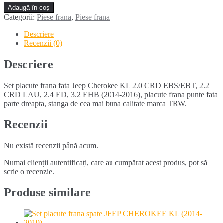
Set
Adaugă în coș
placute
Categorii:
Piese frana
,
Piese frana
frana
fata
Descriere
JEEP
Recenzii (0)
CHEROKEE
KL
Descriere
(2014-
2016)
Set placute frana fata Jeep Cherokee KL 2.0 CRD EBS/EBT, 2.2
CRD LAU, 2.4 ED, 3.2 EHB (2014-2016), placute frana punte fata
parte dreapta, stanga de cea mai buna calitate marca TRW.
Recenzii
Nu există recenzii până acum.
Numai clienții autentificați, care au cumpărat acest produs, pot să
scrie o recenzie.
Produse similare