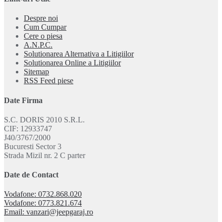
Despre noi
Cum Cumpar
Cere o piesa
A.N.P.C.
Solutionarea Alternativa a Litigiilor
Solutionarea Online a Litigiilor
Sitemap
RSS Feed piese
Date Firma
S.C. DORIS 2010 S.R.L.
CIF: 12933747
J40/3767/2000
Bucuresti Sector 3
Strada Mizil nr. 2 C parter
Date de Contact
Vodafone: 0732.868.020
Vodafone: 0773.821.674
Email: vanzari@jeepgaraj.ro