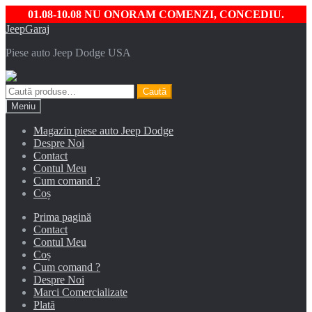
01.08-10.08 NU ONORAM COMENZI, CONCEDIU.
Sari
Sari
JeepGaraj
la
la
Piese auto Jeep Dodge USA
navigare
conținut
Caută
Caută
după:
Meniu
Magazin piese auto Jeep Dodge
Despre Noi
Contact
Contul Meu
Cum comand ?
Coș
Prima pagină
Contact
Contul Meu
Coș
Cum comand ?
Despre Noi
Marci Comercializate
Plată