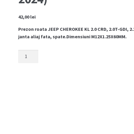
42,00
lei
Prezon roata JEEP CHEROKEE KL 2.0 CRD, 2.0T-GDI, 2.2
janta aliaj fata, spate.Dimensiuni M12X1.25X60MM.
Cantitate
Prezon
roata
Jeep
Cherokee
KL
(2014-
2024)