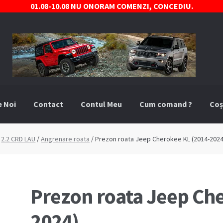
01.08-10.08 NU ONORAM COMENZI, CONCEDIU.
e Noi
Contact
Contul Meu
Cum comand ?
Coș
comand ?
Despre Noi
Marci Comercializate
Plată
Politica COO
/
2.2 CRD LAU
/
Angrenare roata
/ Prezon roata Jeep Cherokee KL (2014-2024
stre
Termeni si conditii
Prezon roata Jeep Che
2024)