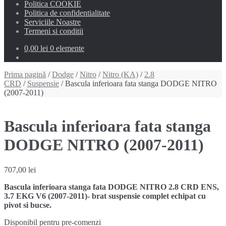
Politica COOKIE
Politica de confidentialitate
Serviciile Noastre
Termeni si conditii
0,00 lei
0 elemente
Prima pagină
/
Dodge
/
Nitro
/
Nitro (KA)
/
2.8
CRD
/
Suspensie
/ Bascula inferioara fata stanga DODGE NITRO
(2007-2011)
Bascula inferioara fata stanga
DODGE NITRO (2007-2011)
707,00
lei
Bascula inferioara stanga fata DODGE NITRO 2.8 CRD ENS,
3.7 EKG V6 (2007-2011)- brat suspensie complet echipat cu
pivot si bucse.
Disponibil pentru pre-comenzi