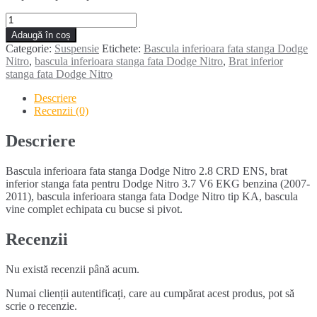
Cantitate
Bascula
Adaugă în coș
inferioara
Categorie:
Suspensie
Etichete:
Bascula inferioara fata stanga Dodge
fata
Nitro
,
bascula inferioara stanga fata Dodge Nitro
,
Brat inferior
stanga
stanga fata Dodge Nitro
DODGE
NITRO
Descriere
(2007-
Recenzii (0)
2011)
Descriere
Bascula inferioara fata stanga Dodge Nitro 2.8 CRD ENS, brat
inferior stanga fata pentru Dodge Nitro 3.7 V6 EKG benzina (2007-
2011), bascula inferioara stanga fata Dodge Nitro tip KA, bascula
vine complet echipata cu bucse si pivot.
Recenzii
Nu există recenzii până acum.
Numai clienții autentificați, care au cumpărat acest produs, pot să
scrie o recenzie.