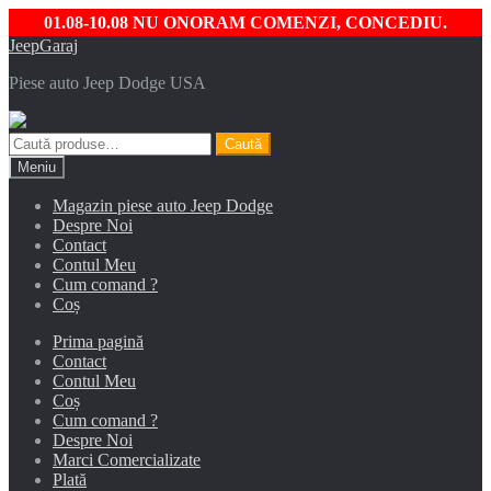
01.08-10.08 NU ONORAM COMENZI, CONCEDIU.
Sari
Sari
JeepGaraj
la
la
Piese auto Jeep Dodge USA
navigare
conținut
Caută
Caută
după:
Meniu
Magazin piese auto Jeep Dodge
Despre Noi
Contact
Contul Meu
Cum comand ?
Coș
Prima pagină
Contact
Contul Meu
Coș
Cum comand ?
Despre Noi
Marci Comercializate
Plată