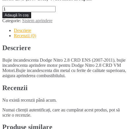
Cantitate
Bujie
Adaugă în coș
incandescenta
Categorie:
Sistem aprindere
DODGE
NITRO
Descriere
2.8
Recenzii (0)
CRD
ENS
Descriere
(2007-
2011)
Bujie incandescenta Dodge Nitro 2.8 CRD ENS (2007-2011), bujie
incandescenta aprindere motor pentru Dodge Nitro 2.8 CRD VM
Motori.Bujie incandescenta din metal cu ferite de calitate superioara,
asigura aprinderea combustibilului.
Recenzii
Nu există recenzii până acum.
Numai clienții autentificați, care au cumpărat acest produs, pot să
scrie o recenzie.
Produse similare