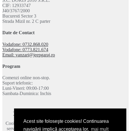
S.C. DORIS 2010 S.R.L.
CIF: 12933747
J40/3767/2000
Bucuresti Sector 3
Strada Mizil nr. 2 C parter
Date de Contact
Vodafone: 0732.868.020
Vodafone: 0773.821.674
Email: vanzari@jeepgaraj.ro
Program
Comenzi online non-stop.
Suport telefonic:
Luni-Vineri: 09:00-17:00
Sambata-Duminica: Inchis
Termeni si conditii
|
Politica de confidentialitate
|
Contact
Acest site foloseşte cookies! Continuarea
Cookie-urile ne ajuta sa oferim serviciile noastre. Utilizand aceste
servicii, acceptati modul in care utilizam cookie-urile.
Mai multe
navigării implică acceptarea lor.
mai mult