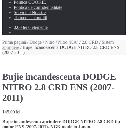
Politica COOKIE
Politica de confidentialitate
Serviciile Noastre
Termeni si conditii
0,00 lei
0 elemente
Prima pagină
/
Dodge
/
Nitro
/
Nitro (KA)
/
2.8 CRD
/
Sistem
aprindere
/ Bujie incandescenta DODGE NITRO 2.8 CRD ENS
(2007-2011)
Bujie incandescenta DODGE
NITRO 2.8 CRD ENS (2007-
2011)
145,00
lei
Bujie incandescenta aprindere DODGE NITRO 2.8 CRD tip
motor ENS (2007-2011)- NGK made in Japan.