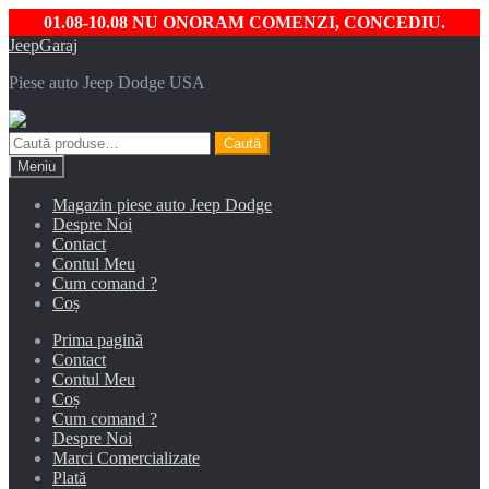
01.08-10.08 NU ONORAM COMENZI, CONCEDIU.
Sari
Sari
JeepGaraj
la
la
Piese auto Jeep Dodge USA
navigare
conținut
Caută
Caută
după:
Meniu
Magazin piese auto Jeep Dodge
Despre Noi
Contact
Contul Meu
Cum comand ?
Coș
Prima pagină
Contact
Contul Meu
Coș
Cum comand ?
Despre Noi
Marci Comercializate
Plată