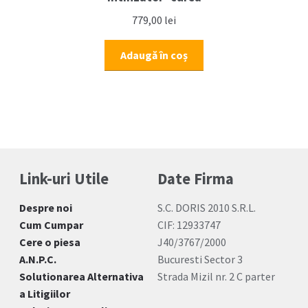
779,00
lei
Adaugă în coș
Link-uri Utile
Date Firma
Despre noi
S.C. DORIS 2010 S.R.L.
Cum Cumpar
CIF: 12933747
Cere o piesa
J40/3767/2000
A.N.P.C.
Bucuresti Sector 3
Solutionarea Alternativa
Strada Mizil nr. 2 C parter
a Litigiilor