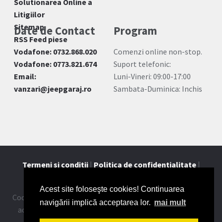
Solutionarea Online a
Litigiilor
Sitemap
Date de Contact
Program
RSS Feed piese
Vodafone: 0732.868.020
Comenzi online non-stop.
Vodafone: 0773.821.674
Suport telefonic:
Email:
Luni-Vineri: 09:00-17:00
vanzari@jeepgaraj.ro
Sambata-Duminica: Inchis
Termeni si conditii
|
Politica de confidentialitate
|
Contact
Acest site foloseşte cookies! Continuarea
Cookie-urile ne ajuta sa oferim serviciile noastre. Utilizand
navigării implică acceptarea lor.
mai mult
aceste servicii, acceptati modul in care utilizam cookie-
urile.
Mai multe detalii
.