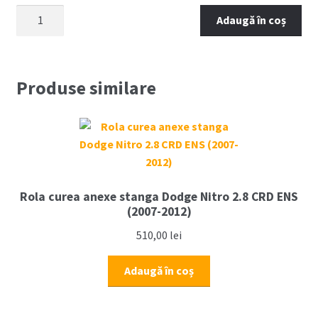
Cantitate
Adaugă în coș
Kit
curea
distributie
cu
Produse similare
pompa
apa
DODGE
NITRO
2.8
CRD
Rola curea anexe stanga Dodge Nitro 2.8 CRD ENS
ENS
(2007-2012)
(2007-
510,00
lei
2012)
Adaugă în coș