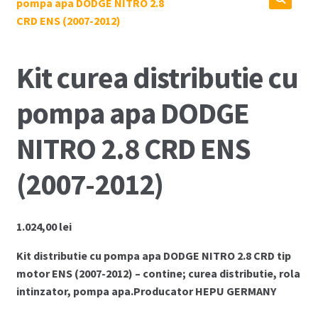
Coș
Cum comand ?
Kit curea distributie cu
Despre Noi
pompa apa DODGE
Marci Comercializate
NITRO 2.8 CRD ENS
Plată
(2007-2012)
Politica COOKIE
1.024,00
lei
Politica de confidentialitate
Kit distributie cu pompa apa DODGE NITRO 2.8 CRD tip
Serviciile Noastre
motor ENS (2007-2012) – contine; curea distributie, rola
intinzator, pompa apa.Producator HEPU GERMANY
Termeni si conditii