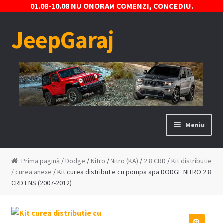
01.08-10.08 NU ONORAM COMENZI, CONCEDIU.
JeepGaraj
Sari
Sari
la
la
navigare
conținut
Meniu
Prima pagină
Prima pagină
/
Dodge
/
Nitro
/
Nitro (KA)
/
2.8 CRD
/
Kit distributie
/ curea anexe
/ Kit curea distributie cu pompa apa DODGE NITRO 2.8
Contact
CRD ENS (2007-2012)
Contul Meu