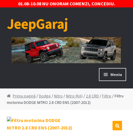
01.08-10.08 NU ONORAM COMENZI, CONCEDIU.
JeepGaraj
Sari
Sari
la
la
navigare
conținut
Meniu
Prima pagină
Prima pagină
/
Dodge
/
Nitro
/
Nitro (KA)
/
2.8 CRD
/
Filtre
/ Filtru
motorina DODGE NITRO 2.8 CRD ENS (2007-2012)
Contact
Contul Meu