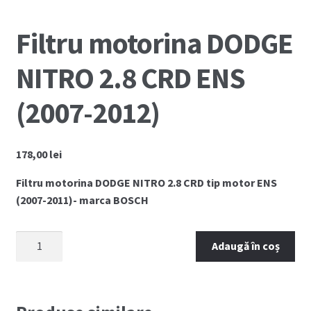
🔍
Coș
Filtru motorina DODGE
Cum comand ?
NITRO 2.8 CRD ENS
Despre Noi
(2007-2012)
Marci Comercializate
Plată
178,00
lei
Filtru motorina DODGE NITRO 2.8 CRD tip motor ENS
Politica COOKIE
(2007-2011)- marca BOSCH
Politica de confidentialitate
Cantitate
Adaugă în coș
Filtru
Serviciile Noastre
motorina
DODGE
Termeni si conditii
NITRO