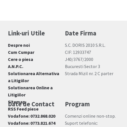
Link-uri Utile
Date Firma
Despre noi
S.C. DORIS 2010 S.R.L.
Cum Cumpar
CIF: 12933747
Cere o piesa
J40/3767/2000
A.N.P.C.
Bucuresti Sector 3
Solutionarea Alternativa
Strada Mizil nr. 2 C parter
a Litigiilor
Solutionarea Online a
Litigiilor
Sitemap
Date de Contact
Program
RSS Feed piese
Vodafone: 0732.868.020
Comenzi online non-stop.
Vodafone: 0773.821.674
Suport telefonic: