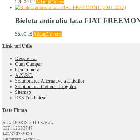
228,00
lei
Adaugă în coș
Bieleta antiruliu fata FIAT FREEMON
55,00
lei
Adaugă în coș
Link-uri Utile
Despre noi
Cum Cumpar
Cere o piesa
A.N.P.C.
Solutionarea Alternativa a Litigiilor
Solutionarea Online a Litigiilor
Sitemap
RSS Feed piese
Date Firma
S.C. DORIS 2010 S.R.L.
CIF: 12933747
J40/3767/2000
Bucuresti Sector 3