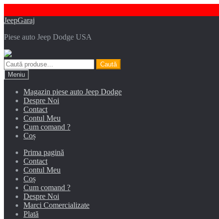
Sari
Sari
JeepGaraj
la
la
Piese auto Jeep Dodge USA
navigare
conținut
Caută
Caută
după:
Meniu
Magazin piese auto Jeep Dodge
Despre Noi
Contact
Contul Meu
Cum comand ?
Coș
Prima pagină
Contact
Contul Meu
Coș
Cum comand ?
Despre Noi
Marci Comercializate
Plată