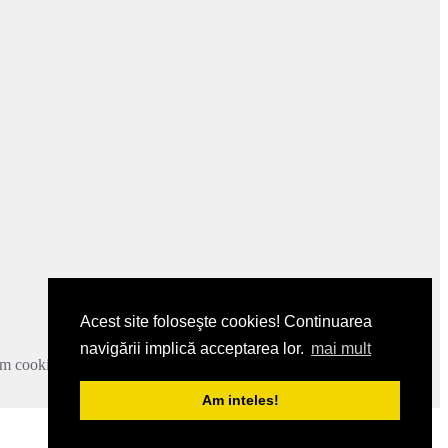
Acest site foloseşte cookies! Continuarea
navigării implică acceptarea lor.
mai mult
zam cookie-urile.
Mai multe detalii
.
Am inteles!