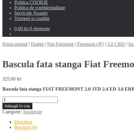
Politica COOKIE
Politica de confidentialitate
Serviciile Noastre
Termeni si conditii
0,00 lei
0 elemente
Prima pagină
/
Dodge
/
Fiat Freemont
/
Freemont (JF)
/
2.0 CRD
/
Su
Bascula fata stanga Fiat Freemo
325,00
lei
Bascula fata stanga FIAT FREEMONT 2.0 JTD 2.4 ED 3.6 ERB (20
Cantitate
Bascula
Adaugă în coș
fata
Categorie:
Suspensie
stanga
Fiat
Descriere
Freemont
Recenzii (0)
(2011-