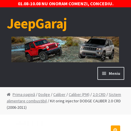
01.08-10.08 NU ONORAM COMENZI, CONCEDIU.
JeepGaraj
Sari
Sari
la
la
navigare
conținut
Meniu
Prima pagină
Prima pagină
/
Dodge
/
Caliber
/
Caliber (PM)
/
2.0 CRD
/
Sistem
alimentare combustibil
/ Kit oring injector DODGE CALIBER 2.0 CRD
Contact
(2006-2011)
Contul Meu