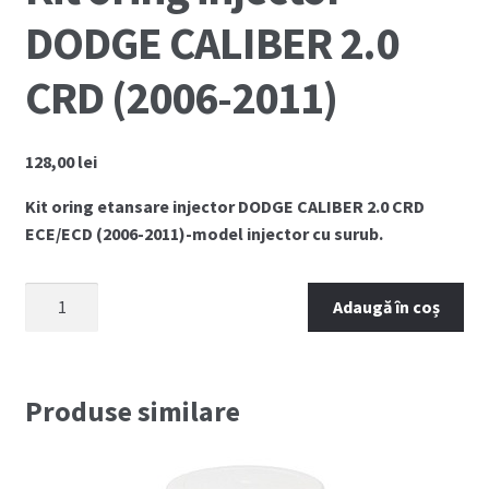
DODGE CALIBER 2.0
CRD (2006-2011)
128,00
lei
Kit oring etansare injector DODGE CALIBER 2.0 CRD
ECE/ECD (2006-2011)-model injector cu surub.
Cantitate
Adaugă în coș
Kit
oring
injector
DODGE
Produse similare
CALIBER
2.0
CRD