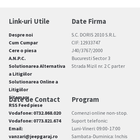
Link-uri Utile
Date Firma
Despre noi
S.C. DORIS 2010 S.R.L.
Cum Cumpar
CIF: 12933747
Cere o piesa
J40/3767/2000
A.N.P.C.
Bucuresti Sector 3
Solutionarea Alternativa
Strada Mizil nr. 2 C parter
a Litigiilor
Solutionarea Online a
Litigiilor
Sitemap
Date de Contact
Program
RSS Feed piese
Vodafone: 0732.868.020
Comenzi online non-stop.
Vodafone: 0773.821.674
Suport telefonic:
Email:
Luni-Vineri: 09:00-17:00
vanzari@jeepgaraj.ro
Sambata-Duminica: Inchis