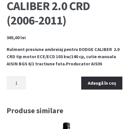
CALIBER 2.0 CRD
(2006-2011)
365,00
lei
Rulment presiune ambreiaj pentru DODGE CALIBER 2.0
CRD tip motor ECE/ECD 103 kw/140 cp, cutie manuala
AISIN BGS 6/1 tractiune fata.Producator AISIN
Cantitate
Adaugă în coș
Rulment
presiune
ambreiaj
DODGE
Produse similare
CALIBER
2.0