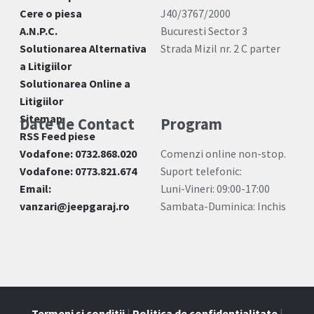
Cere o piesa
J40/3767/2000
A.N.P.C.
Bucuresti Sector 3
Solutionarea Alternativa
Strada Mizil nr. 2 C parter
a Litigiilor
Solutionarea Online a
Litigiilor
Sitemap
Date de Contact
Program
RSS Feed piese
Vodafone: 0732.868.020
Comenzi online non-stop.
Vodafone: 0773.821.674
Suport telefonic:
Email:
Luni-Vineri: 09:00-17:00
vanzari@jeepgaraj.ro
Sambata-Duminica: Inchis
Termeni si conditii
|
Politica de confidentialitate
|