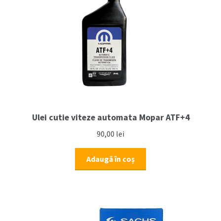
CRD
(2006-
2011)
Ulei cutie viteze automata Mopar ATF+4
90,00
lei
Adaugă în coș