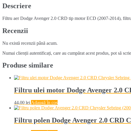
Chrysler
Descriere
Sebring
(2007-
Filtru aer Dodge Avenger 2.0 CRD tip motor ECD (2007-2014), filtru a
2014)
Recenzii
Nu există recenzii până acum.
Numai clienții autentificați, care au cumpărat acest produs, pot să scri
Produse similare
Filtru ulei motor Dodge Avenger 2.0 
44,00
lei
Adaugă în coș
Filtru polen Dodge Avenger 2.0 CRD C