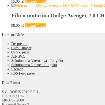
55,00
lei
Adaugă în coș
Filtru motorina Dodge Avenger 2.0 CR
99,00
lei
Adaugă în coș
Link-uri Utile
Despre noi
Cum Cumpar
Cere o piesa
A.N.P.C.
Solutionarea Alternativa a Litigiilor
Solutionarea Online a Litigiilor
Sitemap
RSS Feed piese
Date Firma
S.C. DORIS 2010 S.R.L.
CIF: 12933747
J40/3767/2000
Bucuresti Sector 3