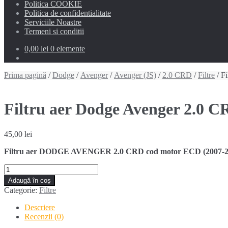
Politica COOKIE
Politica de confidentialitate
Serviciile Noastre
Termeni si conditii
0,00 lei
0 elemente
Prima pagină
/
Dodge
/
Avenger
/
Avenger (JS)
/
2.0 CRD
/
Filtre
/ F
Filtru aer Dodge Avenger 2.0 C
45,00
lei
Filtru aer DODGE AVENGER 2.0 CRD cod motor ECD (2007
Cantitate
Filtru
Adaugă în coș
aer
Categorie:
Filtre
Dodge
Avenger
Descriere
2.0
Recenzii (0)
CRD