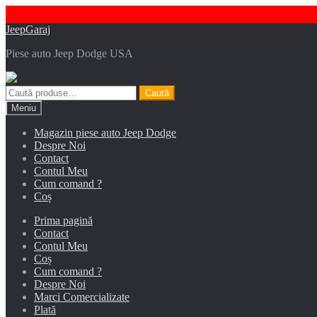
Sari
Sari
JeepGaraj
la
la
Piese auto Jeep Dodge USA
navigare
conținut
Caută
Caută
după:
Meniu
Magazin piese auto Jeep Dodge
Despre Noi
Contact
Contul Meu
Cum comand ?
Coș
Prima pagină
Contact
Contul Meu
Coș
Cum comand ?
Despre Noi
Marci Comercializate
Plată