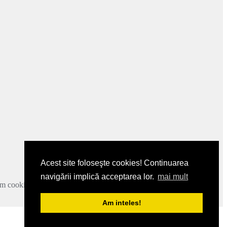
Acest site foloseşte cookies! Continuarea
navigării implică acceptarea lor.
mai mult
zam cookie-urile.
Mai multe detalii
.
Am inteles!